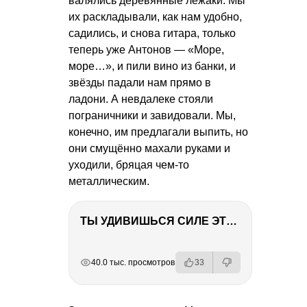
валялись деревянные лежаки. Мы
их раскладывали, как нам удобно,
садились, и снова гитара, только
теперь уже Антонов — «Море,
море…», и пили вино из банки, и
звёзды падали нам прямо в
ладони. А невдалеке стояли
пограничники и завидовали. Мы,
конечно, им предлагали выпить, но
они смущённо махали руками и
уходили, бряцая чем-то
металлическим.
ТЫ УДИВИШЬСЯ СИЛЕ ЭТО ЧЕЛОВЕКА! Блог о нашей поездке в Вышний Волочек
РЕКЛАМА
РЕКЛАМА
РЕКЛАМА
РЕКЛАМА
40.0 тыс. просмотров
33