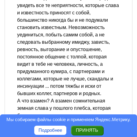
увидеть все те неприятности, которые слава
и известность приносят с собой,
большинство никогда бы и не подумали
становить известным. Невозможность
уединиться, побыть самим собой, а не
следовать выбранному имиджу, зависть,
ревность, выгорание и опустошение,
постоянное общение с толпой, которая
видит в тебе не человека, личность, а
придуманного кумира, с партнерами и
коллегами, которые не лучше, скандалы и
инсинуации ... потом тяжбы и иски от
бывших коллег, партнеров и родных.
А что взамен? А взамен сомнительная
земная слава у пошлого плебса, которая
быстро проходит.
Мы собираем файлы cookie и применяем
Яндекс.Метрику
.
(Хотя нет, многих и это бы не отрезвило - они
бы с упорноостью баранов продолжили бы
Подробнее
ПРИНЯТЬ