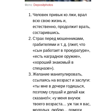
Фото:
Depositphotos
Человек привык ко лжи, врал
всю свою жизнь и,
естественно, продолжит врать,
состарившись.
Страх перед мошенниками,
грабителями
и т. д.
(лжет, что
«сын работает в прокуратуре»,
«есть наградное оружие»,
«хороший знакомый в
спецназе»).
Желание манипулировать,
ссылаясь на возраст и заслуги:
«ты мне в дочери годишься,
поэтому слушай и делай как
сказано!»; «у меня внучок
твоего возраста… уж так я вас,
молодых, люблю… помоги