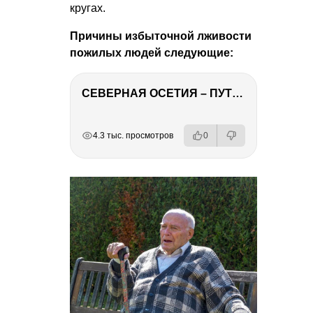
кругах.
Причины избыточной лживости
пожилых людей следующие:
СЕВЕРНАЯ ОСЕТИЯ – ПУТЕШЕСТВИЕ НА КАВКАЗ часть 4
РЕКЛАМА
РЕКЛАМА
РЕКЛАМА
РЕКЛАМА
4.3 тыс. просмотров
0