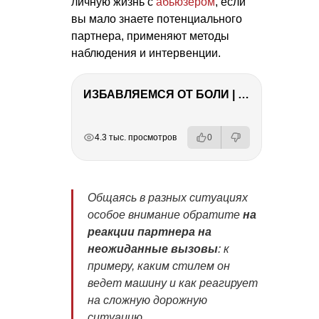
личную жизнь с
абьюзером
, если
вы мало знаете потенциального
партнера, применяют методы
наблюдения и интервенции.
ИЗБАВЛЯЕМСЯ ОТ БОЛИ | Важность режима и питания
РЕКЛАМА
РЕКЛАМА
РЕКЛАМА
РЕКЛАМА
РЕКЛАМА
РЕКЛАМА
4.3 тыс. просмотров
0
Общаясь в разных ситуациях
особое внимание обратите
на
реакции партнера на
неожиданные вызовы
: к
примеру, каким стилем он
ведет машину и как реагирует
на сложную дорожную
ситуацию.