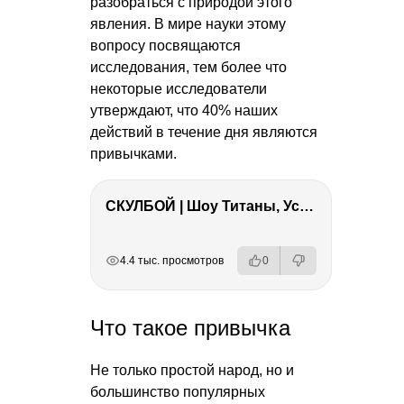
разобраться с природой этого
явления. В мире науки этому
вопросу посвящаются
исследования, тем более что
некоторые исследователи
утверждают, что 40% наших
действий в течение дня являются
привычками.
СКУЛБОЙ | Шоу Титаны, Усейн Болт, Ларрат, Зашквар!
РЕКЛАМА
РЕКЛАМА
РЕКЛАМА
РЕКЛАМА
4.4 тыс. просмотров
0
Что такое привычка
Не только простой народ, но и
большинство популярных