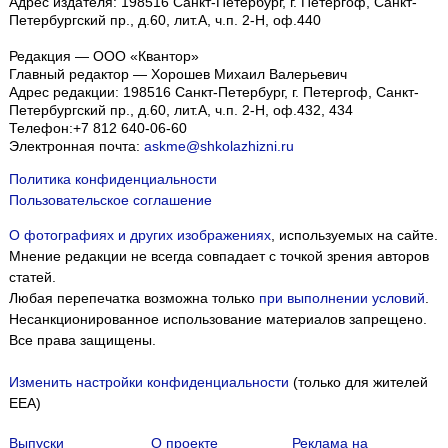
Адрес издателя: 198516 Санкт-Петербург, г. Петергоф, Санкт-
Петербургский пр., д.60, лит.А, ч.п. 2-Н, оф.440
Редакция — ООО «Квантор»
Главный редактор — Хорошев Михаил Валерьевич
Адрес редакции:
198516
Санкт-Петербург, г. Петергоф
,
Санкт-
Петербургский пр., д.60, лит.А, ч.п. 2-Н, оф.432, 434
Телефон:
+7 812 640-06-60
Электронная почта:
askme@shkolazhizni.ru
Политика конфиденциальности
Пользовательское соглашение
О фотографиях и других изображениях
, используемых на сайте.
Мнение редакции не всегда совпадает с точкой зрения авторов
статей.
Любая перепечатка возможна только
при выполнении условий
.
Несанкционированное использование материалов запрещено.
Все права защищены.
Изменить настройки конфиденциальности
(только для жителей
EEA)
Выпуски
О проекте
Реклама на