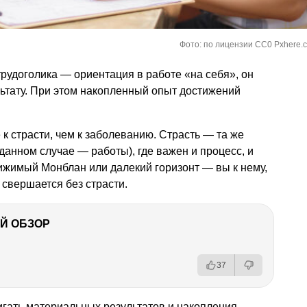
Фото: по лицензии CC0 Pxhere.
рудоголика — ориентация в работе «на себя», он
ультату. При этом накопленный опыт достижений
к страсти, чем к заболеванию. Страсть — та же
 данном случае — работы), где важен и процесс, и
ижимый Монблан или далекий горизонт — вы к нему,
 свершается без страсти.
Й ОБЗОР
37
игать материальных результатов и накопления