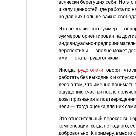
всячески берегущих себя. Но это
шкалу ценностей, где работа по н
но для них больше важна свобод
Это не значит, что зуммер — опп
зуммеров ориентирован на другие
индивидуально-предпринимательск
перспективы — вполне может дос
ими — стать трудоголиком.
Иногда
трудоголики
говорят, что л
работать без выходных и отпусков
дело в том, что именно понимать 
ощущению счастья после получен
дозы признания в подтверждении
цели — тогда оценки для них сам
Это относительный перекос выбо
компенсации: когда нет одного, е
добровольно. К примеру, вместо сч