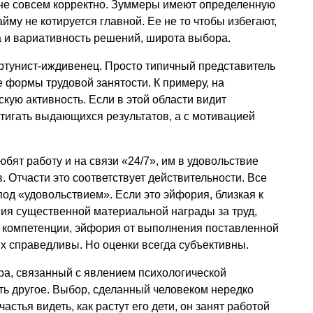
 не совсем корректно. Зуммеры имеют определенную
айму не котируется главной. Ее не то чтобы избегают,
а и вариативность решений, широта выбора.
ортунист-иждивенец. Просто типичный представитель
 формы трудовой занятости. К примеру, на
ую активность. Если в этой области видит
тигать выдающихся результатов, а с мотивацией
юбят работу и на связи «24/7», им в удовольствие
. Отчасти это соответствует действительности. Все
под «удовольствием». Если это эйфория, близкая к
ия существенной материальной награды за труд,
 компетенции, эйфория от выполнения поставленной
их справедливы. Но оценки всегда субъективны.
ра, связанный с явлением психологической
сть другое. Выбор, сделанный человеком нередко
астья видеть, как растут его дети, он занят работой