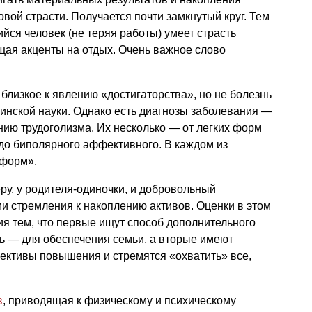
новой страсти. Получается почти замкнутый круг. Тем
ся человек (не теряя работы) умеет страсть
щая акценты на отдых. Очень важное слово
близкое к явлению «достигаторства», но не болезнь
нской науки. Однако есть диагнозы заболевания —
ию трудоголизма. Их несколько — от легких форм
до биполярного аффективного. В каждом из
дформ».
у, у родителя-одиночки, и добровольный
ми стремления к накоплению активов. Оценки в этом
я тем, что первые ищут способ дополнительного
ть — для обеспечения семьи, а вторые имеют
ективы повышения и стремятся «охватить» все,
в
, приводящая к физическому и психическому