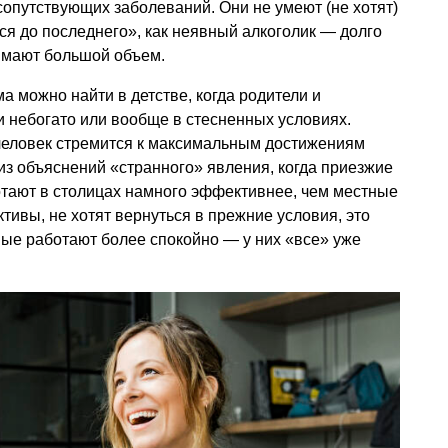
опутствующих заболеваний. Они не умеют (не хотят)
я до последнего», как неявный алкоголик — долго
нимают большой объем.
а можно найти в детстве, когда родители и
и небогато или вообще в стесненных условиях.
 человек стремится к максимальным достижениям
из объяснений «странного» явления, когда приезжие
тают в столицах намного эффективнее, чем местные
тивы, не хотят вернуться в прежние условия, это
тные работают более спокойно — у них «все» уже