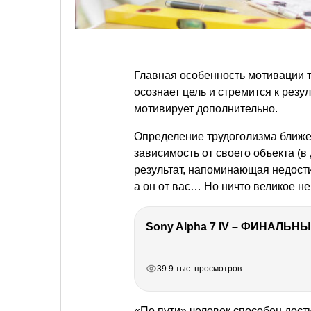
Главная особенность мотивации т
осознает цель и стремится к рез
мотивирует дополнительно.
Определение трудоголизма ближе 
зависимость от своего объекта (в
результат, напоминающая недост
а он от вас… Но ничто великое не
Sony Alpha 7 IV – ФИНАЛЬНЫ
РЕКЛАМА
РЕКЛАМА
РЕКЛАМА
РЕКЛАМА
39.9 тыс. просмотров
«По пути» человек способен дост