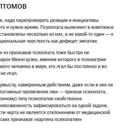
птомов
е, надо перепроверить реакции и инициативы
 это и нужно время. Психопата выявляют в комплексе
становлены несколько из них, а не какой-то один — к
циональная черствость как дефицит эмпатии.
н из признаков психопата тоже быстро не
барон Мюнхгаузен, именем которого в психиатрии
кого человека в мире, кто лгал бы постоянно и во
 не лгал.
умыслу, намеренным действиям, даже если в них не
эпатажные проявления лжи — признак психопата,
ионному) типу психопатии свойственна
невозможность зафиксироваться на одной задаче,
сти черта не является отклонением от медицинской
ских признаков «картина психопатии»