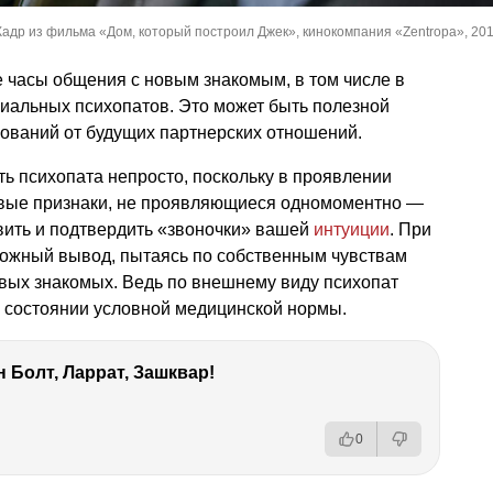
Кадр из фильма «Дом, который построил Джек», кинокомпания «Zentropa», 2018
 часы общения с новым знакомым, в том числе в
циальных психопатов. Это может быть полезной
ований от будущих партнерских отношений.
ь психопата непросто, поскольку в проявлении
евые признаки, не проявляющиеся одномоментно —
вить и подтвердить «звоночки» вашей
интуиции
. При
ложный вывод, пытаясь по собственным чувствам
овых знакомых. Ведь по внешнему виду психопат
 в состоянии условной медицинской нормы.
 Болт, Ларрат, Зашквар!
0