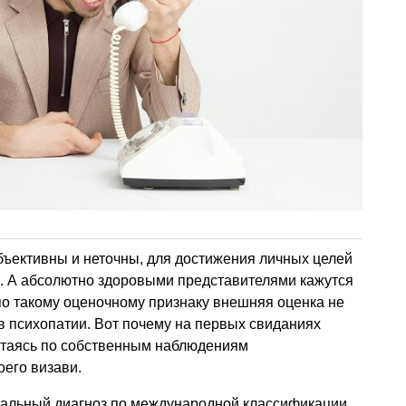
бъективны и неточны, для достижения личных целей
. А абсолютно здоровыми представителями кажутся
 по такому оценочному признаку внешняя оценка не
в психопатии. Вот почему на первых свиданиях
ытаясь по собственным наблюдениям
оего визави.
иальный диагноз по международной классификации