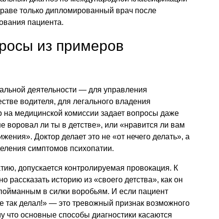
вправе только дипломированный врач после
ования пациента.
росы из примеров
альной деятельности — для управления
стве водителя, для легального владения
 на медицинской комиссии задает вопросы даже
не воровал ли ты в детстве», или «нравится ли вам
ения». Доктор делает это не «от нечего делать», а
деления симптомов психопатии.
атию, допускается контролируемая провокация. К
о рассказать историю из «своего детства», как он
пойманным в силки воробьям. И если пациент
же так делал!» — это тревожный признак возможного
му что основные способы диагностики касаются