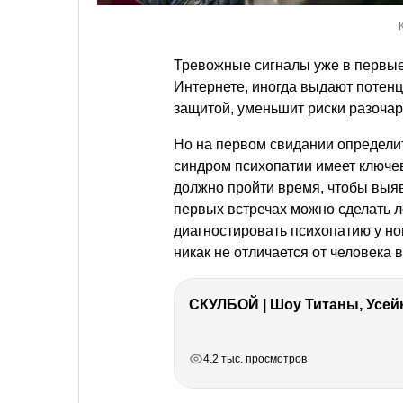
Тревожные сигналы уже в первые
Интернете, иногда выдают потен
защитой, уменьшит риски разочар
Но на первом свидании определит
синдром психопатии имеет ключ
должно пройти время, чтобы выя
первых встречах можно сделать 
диагностировать психопатию у н
никак не отличается от человека
СКУЛБОЙ | Шоу Титаны, Усейн
РЕКЛАМА
РЕКЛАМА
РЕКЛАМА
РЕКЛАМА
РЕКЛАМА
4.2 тыс. просмотров