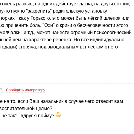
очень разные, на одних действует ласка, на других окрик,
му-то нужно "закрепить" родительскую установку
порках", как у Горького, это может быть лёгкий шлепок или
ью приченить боль. "Охи" о крики о бесчеловечности этого
молчалки" и т.д., может нанести огромный психологический
дальнейшем на характере ребёнка. Но всё индивидуально,
етодами) сгоряча, под эмоциальным всплеском от его
47
Сообщить модератору
 на то, если Ваш начальник в случае чего отвесит вам
с воспитательной целью?
 не так" - вдруг я пойму?