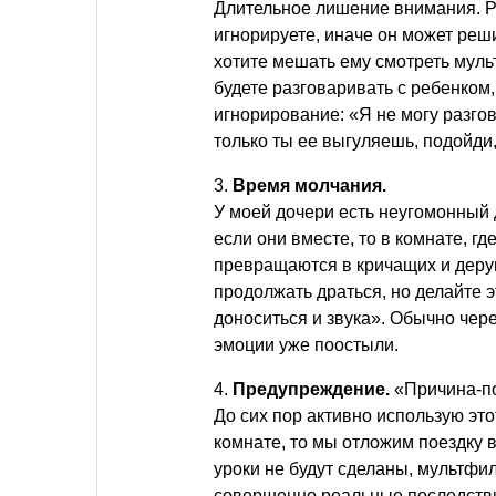
Длительное лишение внимания. Ре
игнорируете, иначе он может реши
хотите мешать ему смотреть мульт
будете разговаривать с ребенком,
игнорирование: «Я не могу разгов
только ты ее выгуляешь, подойди
3.
Время молчания.
У моей дочери есть неугомонный 
если они вместе, то в комнате, гд
превращаются в кричащих и дерущ
продолжать драться, но делайте 
доноситься и звука». Обычно чере
эмоции уже поостыли.
4.
Предупреждение.
«Причина-п
До сих пор активно использую это
комнате, то мы отложим поездку 
уроки не будут сделаны, мультфил
совершенно реальные последствия