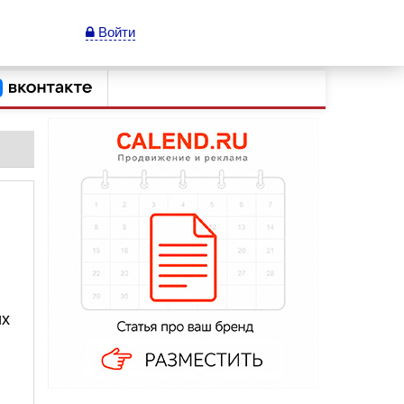
Войти
их