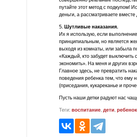
путайте этот метод с подкупом! И
деньги, а рассматриваете вместе
5.
Шутливые наказания.
Их я использую, если выполнени
принципиальным, но является жел
выходя из комнаты, или забыла по
«Каждый, кто забудет выключить с
экономить». На меня и других вз
Главное здесь, не превратить на
поведения ребенка тем, что ему 
(приседания, кукареканье и проче
Пусть наши детки радуют нас чаще
Теги:
воспитание
,
дети
,
ребенок