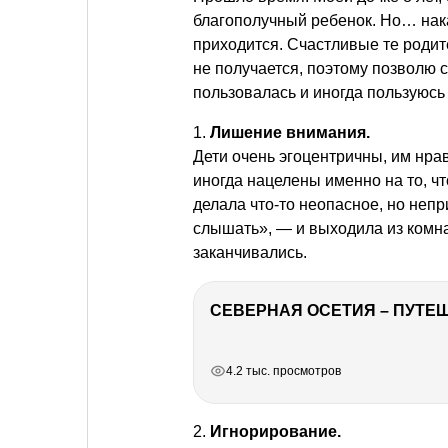
благополучный ребенок. Но… нака
приходится. Счастливые те родит
не получается, поэтому позволю 
пользовалась и иногда пользуюсь 
1.
Лишение внимания.
Дети очень эгоцентричны, им нра
иногда нацелены именно на то, ч
делала что-то неопасное, но непри
слышать», — и выходила из комн
заканчивались.
СЕВЕРНАЯ ОСЕТИЯ – ПУТЕШ
РЕКЛАМА
РЕКЛАМА
РЕКЛАМА
4.2 тыс. просмотров
2.
Игнорирование.