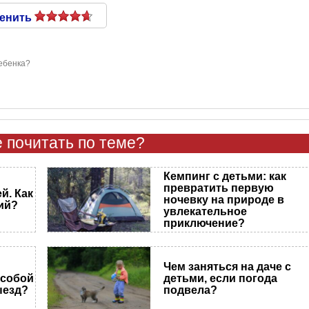
енить
ебенка?
 почитать по теме?
Кемпинг с детьми: как
превратить первую
й. Как
ночевку на природе в
ий?
увлекательное
приключение?
Чем заняться на даче с
 собой
детьми, если погода
ыезд?
подвела?