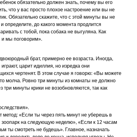
бенок обязательно должен знать, почему вы его
ть, что у вас просто плохое настроение или вы не
ик. Обязательно скажите, что с этой минуты вы не
 и определите, до какого момента продлится
аривать с тобой, пока собака не выгуляна. Как
, и мы поговорим».
двоюродный брат, примерно ее возраста. Иногда,
е играют, царит идиллия, но изредка они
ихся чертенят. В этом случае я говорю: «Вы можете
это молча. Ровно три минуты из комнаты не должно
з три минуты крики не возобновляются, так как
оследствия».
т метод: «Если ты через пять минут не уберешь в
в зоопарк на следующую неделю», «Если к 12 часам
ьм ты смотреть не будешь». Главное, назначать
 и доводить дело до конца, исполняя угрозы. Не