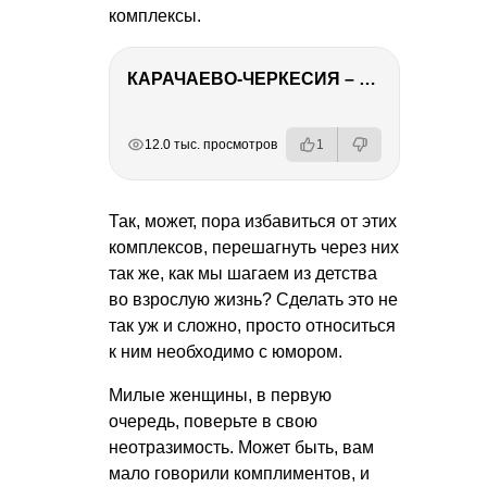
комплексы.
КАРАЧАЕВО-ЧЕРКЕСИЯ – ПУТЕШЕСТВИЕ НА КАВКАЗ часть 2
РЕКЛАМА
РЕКЛАМА
РЕКЛАМА
РЕКЛАМА
РЕКЛАМА
12.0 тыс. просмотров
1
Так, может, пора избавиться от этих
комплексов, перешагнуть через них
так же, как мы шагаем из детства
во взрослую жизнь? Сделать это не
так уж и сложно, просто относиться
к ним необходимо с юмором.
Милые женщины, в первую
очередь, поверьте в свою
неотразимость. Может быть, вам
мало говорили комплиментов, и