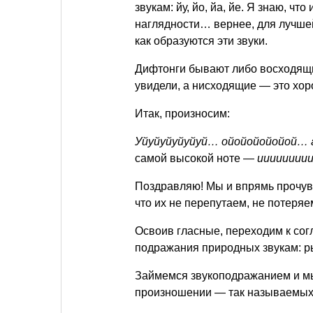
звукам: йу, йо, йа, йе. Я знаю, что
наглядности… вернее, для лучшей
как образуются эти звуки.
Дифтонги бывают либо восходящ
увидели, а нисходящие — это хор
Итак, произносим:
Уйуйуйуйуйуй… ойойойойойой… 
самой высокой ноте —
иииииииии
Поздравляю! Мы и впрямь прочувс
что их не перепутаем, не потеряе
Освоив гласные, переходим к сог
подражания природных звукам: рыч
Займемся звукоподражанием и мы
произношении — так называемых 