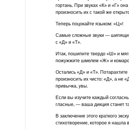
гортань. При звуках «К» и «Г» о
произносить их с такой же открыто
Теперь поцокайте языком: «Ц»!
Самые сложные звуки — шипящие 
с «Д» и «Т».
Итак, пошипите твердо «Ш» и мяг
пожужжите шмелем «Ж» и комаро
Остались «Д» и «Т». Потарахтите
произносить их чисто: «Д», а не 
привычка, увы.
Если вы изучите каждый согласны
гласные, — ваша дикция станет та
В заключение этого краткого экск
стихотворение, которое я нашла 