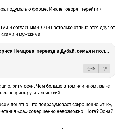
ра подумать о форме. Иначе говоря, перейти к
ными и согласными. Они настолько отличаются друг от
енскими и мужскими.
Антон Немцов — убийство Бориса Немцова, переезд в Дубай, семья и политика
45
цию, ритм речи. Чем больше в том или ином языке
нее: к примеру, итальянский.
сем понятно, что подразумевает сокращение «тчк»,
очетания «оа» совершенно невозможно. Нота? Зона?