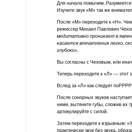
Для начала помычим. Разумеется,
Изучите звук «М» так же внимател
После «М» переходите к «Н». Чем
режиссер Михаил Павлович Чехо
медитативно проникает в явлени
касается впечатления легко, ско
глубоко».
Вы согласны с Чеховым, или ина
Теперь переходите к «Л» — этот 
Вслед за «Л» как следует поРРР
После сонорных звуков наступает 
ними, вытяните губы, сложив их т
артикулируйте с силой.
Затем переходите к взрывным: «Х»
практически звук без звука, обр