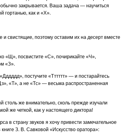
на обычно закрывается. Ваша задача — научиться
й гортанью, как и «Х».
и свистящие, поэтому оставим их на десерт вместе
ко «Щ», посвистите «С», почирикайте «Ч»,
м «З».
 «Дддддд», постучите «Тттттт» — и постарайтесь
«Дз», «Т», а не «Тс» — весьма распространенная
й столь же внимательно, сколь прежде изучали
кой же четкой, как у настоящего диктора!
урса в страну звуков я хочу привести замечательное
в книге
З. В. Савковой
«Искусство оратора»: