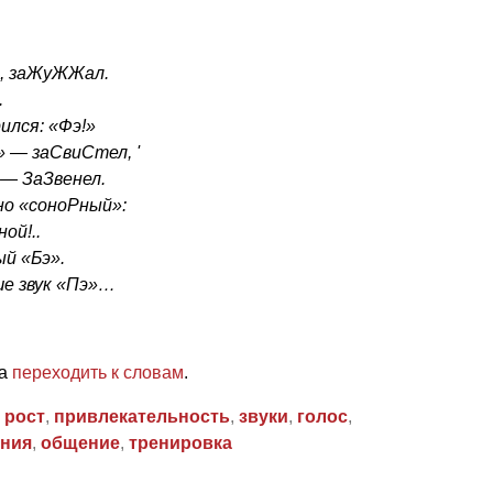
ь, заЖуЖЖал.
.
ился: «Фэ!»
 — заСвиСтел, '
» — ЗаЗвенел.
но «соноРный»:
ой!..
ый «Бэ».
е звук «Пэ»…
ра
переходить к словам
.
 рост
,
привлекательность
,
звуки
,
голос
,
ния
,
общение
,
тренировка