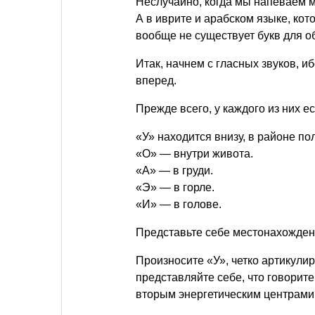
Неслучайно, когда мы напеваем 
А в иврите и арабском языке, кот
вообще не существует букв для о
Итак, начнем с гласных звуков, 
вперед.
Прежде всего, у каждого из них е
«У» находится внизу, в районе по
«О» — внутри живота.
«А» — в груди.
«Э» — в горле.
«И» — в голове.
Представьте себе местонахождени
Произносите «У», четко артикулир
представляйте себе, что говорит
вторым энергетическим центрами