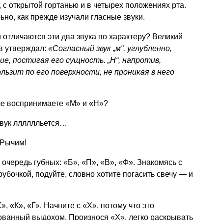
 с открытой гортанью и в четырех положениях рта.
ьно, как прежде изучали гласные звуки.
 отличаются эти два звука по характеру? Великий
в утверждал:
«Согласный звук „м“, углубленно,
е, постигая его сущность. „Н“, напротив,
льзит по его поверхности, не проникая в него
че воспринимаете «М» и «Н»?
звук лллллльется…
РРычим!
очередь губных: «Б», «П», «В», «Ф». Знакомясь с
рубочкой, подуйте, словно хотите погасить свечу — и
, «К», «Г». Начните с «Х», потому что это
азованный выдохом. Произнося «Х», легко раскрывать