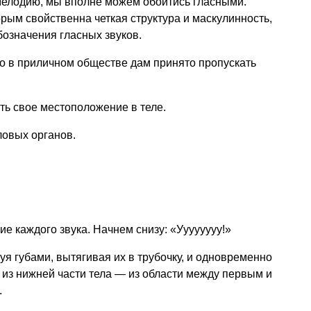
мелодию, мы вполне можем обойтись гласными.
орым свойственна четкая структура и маскулинность,
бозначения гласных звуков.
ибо в приличном обществе дам принято пропускать
сть свое местоположение в теле.
ловых органов.
е каждого звука. Начнем снизу: «Уууууууу!»
уя губами, вытягивая их в трубочку, и одновременно
е из нижней части тела — из области между первым и
.