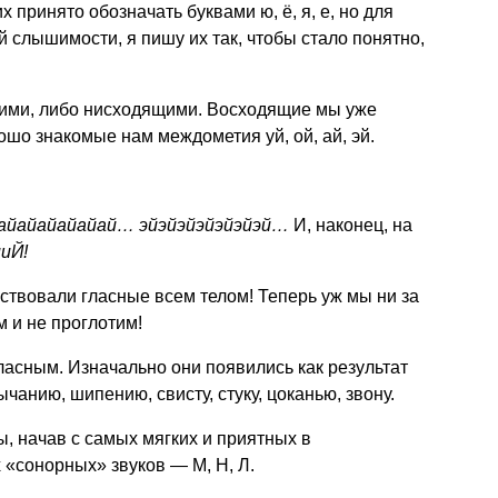
 их принято обозначать буквами ю, ё, я, е, но для
 слышимости, я пишу их так, чтобы стало понятно,
ими, либо нисходящими. Восходящие мы уже
ошо знакомые нам междометия уй, ой, ай, эй.
айайайайайай… эйэйэйэйэйэйэй…
И, наконец, на
иЙ!
твовали гласные всем телом! Теперь уж мы ни за
м и не проглотим!
ласным. Изначально они появились как результат
анию, шипению, свисту, стуку, цоканью, звону.
, начав с самых мягких и приятных в
«сонорных» звуков — М, Н, Л.