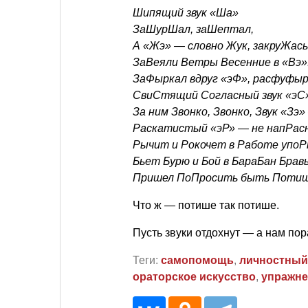
Шипящий звук «Ша»
ЗаШурШал, заШептал,
А «Жэ» — словно Жук, закруЖас
ЗаВеяли Ветры Весенние в «Вэ»
ЗаФыркал вдруг «эФ», расфуфыр
СвиСтящий Согласный звук «эС»
За ним Звонко, Звонко, Звук «Зэ
Раскатистый «эР» — не напРас
Рычит и Рокочет в Работе упоРн
Бьет Бурю и Бой в БараБан Брав
Пришел ПоПросить быть Потиш
Что ж — потише так потише.
Пусть звуки отдохнут — а нам по
Теги:
самопомощь
,
личностный
ораторское искусство
,
упражне