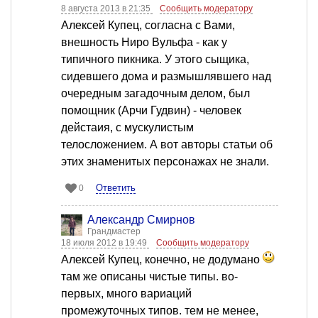
8 августа 2013 в 21:35
Сообщить модератору
Алексей Купец, согласна с Вами,
внешность Ниро Вульфа - как у
типичного пикника. У этого сыщика,
сидевшего дома и размышлявшего над
очередным загадочным делом, был
помощник (Арчи Гудвин) - человек
дейстаия, с мускулистым
телосложением. А вот авторы статьи об
этих знаменитых персонажах не знали.
Ответить
0
Александр Смирнов
Грандмастер
18 июля 2012 в 19:49
Сообщить модератору
Алексей Купец, конечно, не додумано
там же описаны чистые типы. во-
первых, много вариаций
промежуточных типов. тем не менее,