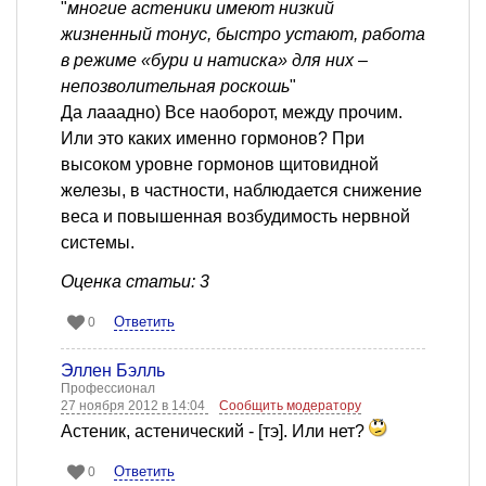
"
многие астеники имеют низкий
жизненный тонус, быстро устают, работа
в режиме «бури и натиска» для них –
непозволительная роскошь
"
Да лааадно) Все наоборот, между прочим.
Или это каких именно гормонов? При
высоком уровне гормонов щитовидной
железы, в частности, наблюдается снижение
веса и повышенная возбудимость нервной
системы.
Оценка статьи: 3
Ответить
0
Эллен Бэлль
Профессионал
27 ноября 2012 в 14:04
Сообщить модератору
Астеник, астенический - [тэ]. Или нет?
Ответить
0