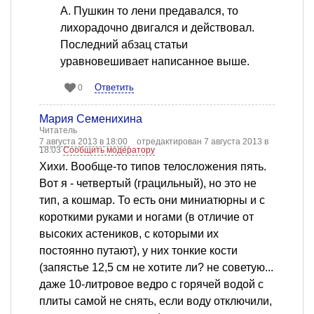
А. Пушкин то лени предавался, то
лихорадочно двигался и действовал.
Последний абзац статьи
уравновешивает написанное выше.
Ответить
0
Мария Семенихина
Читатель
7 августа 2013 в 18:00
отредактирован 7 августа 2013 в
18:03
Сообщить модератору
Хихи. Вообще-то типов телосложения пять.
Вот я - четвертый (грацильный), но это не
тип, а кошмар. То есть они миниатюрны и с
короткими руками и ногами (в отличие от
высоких астеников, с которыми их
постоянно путают), у них тонкие кости
(запястье 12,5 см не хотите ли? не советую...
даже 10-литровое ведро с горячей водой с
плиты самой не снять, если воду отключили,