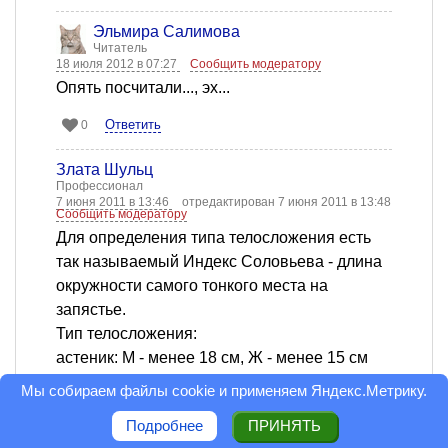
Эльмира Салимова
Читатель
18 июля 2012 в 07:27
Сообщить модератору
Опять посчитали..., эх...
Ответить
0
Злата Шульц
Профессионал
7 июня 2011 в 13:46
отредактирован 7 июня 2011 в 13:48
Сообщить модератору
Для определения типа телосложения есть
так называемый Индекс Соловьева - длина
окружности самого тонкого места на
запястье.
Тип телосложения:
астеник: М - менее 18 см, Ж - менее 15 см
атлет: М - 18-20 см, Ж - 15-17 см
Мы собираем файлы cookie и применяем
Яндекс.Метрику
.
пикник: М - более 20 см, Ж - более 17 см
Подробнее
ПРИНЯТЬ
Ответить
0