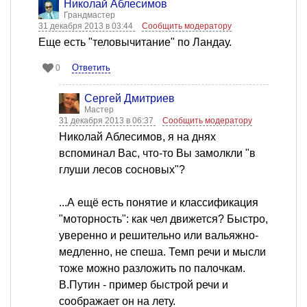
Николай Аблесимов
Грандмастер
31 декабря 2013 в 03:44
Сообщить модератору
Еще есть "теловычитание" по Ландау.
Ответить
0
Сергей Дмитриев
Мастер
31 декабря 2013 в 06:37
Сообщить модератору
Николай Аблесимов, я на днях
вспоминал Вас, что-то Вы замолкли "в
глуши лесов сосновых"?
...А ещё есть понятие и классификация
"моторность": как чел движется? Быстро,
уверенно и решительно или вальяжно-
медленно, не спеша. Темп речи и мысли
тоже можно разложить по палочкам.
В.Путин - пример быстрой речи и
соображает он на лету.