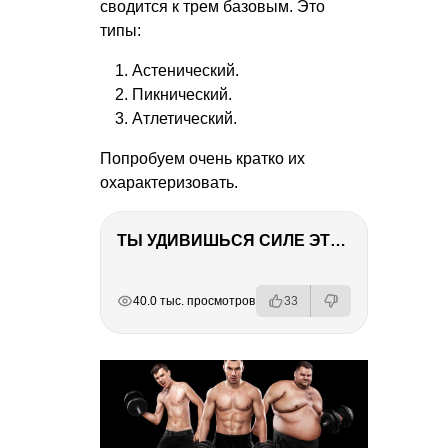
сводится к трем базовым. Это
типы:
Астенический.
Пикнический.
Атлетический.
Попробуем очень кратко их
охарактеризовать.
ТЫ УДИВИШЬСЯ СИЛЕ ЭТО ЧЕЛОВЕКА! Блог о нашей поездке в Вышний Волочек
РЕКЛАМА
РЕКЛАМА
РЕКЛАМА
РЕКЛАМА
40.0 тыс. просмотров
33