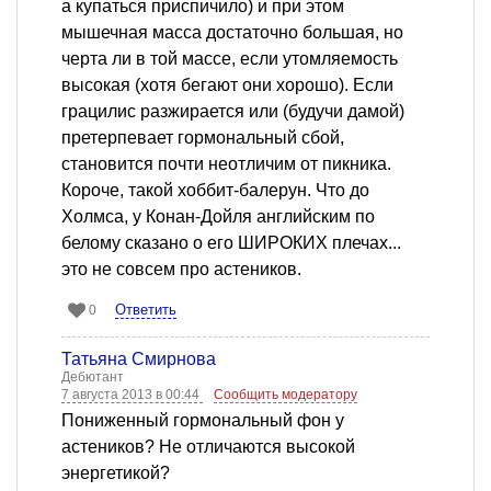
а купаться приспичило) и при этом
мышечная масса достаточно большая, но
черта ли в той массе, если утомляемость
высокая (хотя бегают они хорошо). Если
грацилис разжирается или (будучи дамой)
претерпевает гормональный сбой,
становится почти неотличим от пикника.
Короче, такой хоббит-балерун. Что до
Холмса, у Конан-Дойля английским по
белому сказано о его ШИРОКИХ плечах...
это не совсем про астеников.
Ответить
0
Татьяна Смирнова
Дебютант
7 августа 2013 в 00:44
Сообщить модератору
Пониженный гормональный фон у
астеников? Не отличаются высокой
энергетикой?