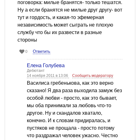
поговорка: милые бранятся- только тешатся.
Ну а если бранятся не милые друг другу- вот
тут и гордость, и какая-то эфемерная
независимость может сыграть не плохую
службу что бы их развести в разные
стороны
Ответить
0
Елена Голубева
Дебютант
14 ноября 2011 в 13:06
Сообщить модератору
Василиса гребенькова, как это верно
сказано! Я два раза выходила замуж без
особой любви - просто, как это бывает,
мы оба принимали за любовь что-то
другое. Ну и скандалов хватало,
конечно. И к словам придиралась, и
пустяков не прощала - просто потому
что раздражал человек ужасно. Честно