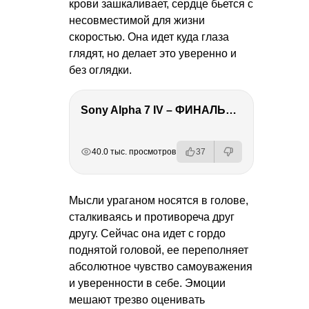
крови зашкаливает, сердце бьется с
несовместимой для жизни
скоростью. Она идет куда глаза
глядят, но делает это уверенно и
без оглядки.
Sony Alpha 7 IV – ФИНАЛЬНЫЙ ОБЗОР
РЕКЛАМА
РЕКЛАМА
РЕКЛАМА
РЕКЛАМА
40.0 тыс. просмотров
37
Мысли ураганом носятся в голове,
сталкиваясь и противореча друг
другу. Сейчас она идет с гордо
поднятой головой, ее переполняет
абсолютное чувство самоуважения
и уверенности в себе. Эмоции
мешают трезво оценивать