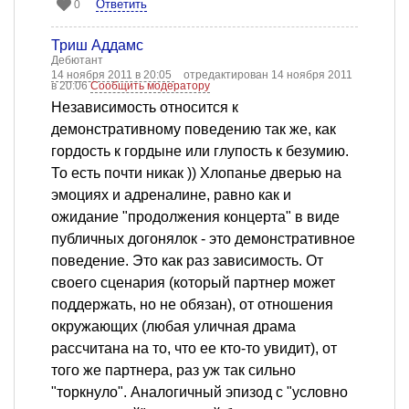
Ответить
0
Триш Аддамс
Дебютант
14 ноября 2011 в 20:05
отредактирован 14 ноября 2011
в 20:06
Сообщить модератору
Независимость относится к
демонстративному поведению так же, как
гордость к гордыне или глупость к безумию.
То есть почти никак )) Хлопанье дверью на
эмоциях и адреналине, равно как и
ожидание "продолжения концерта" в виде
публичных догонялок - это демонстративное
поведение. Это как раз зависимость. От
своего сценария (который партнер может
поддержать, но не обязан), от отношения
окружающих (любая уличная драма
рассчитана на то, что ее кто-то увидит), от
того же партнера, раз уж так сильно
"торкнуло". Аналогичный эпизод с "условно