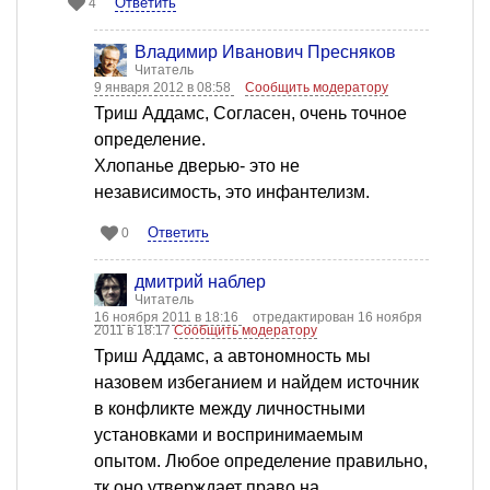
Ответить
4
Владимир Иванович Пресняков
Читатель
9 января 2012 в 08:58
Сообщить модератору
Триш Аддамс, Согласен, очень точное
определение.
Хлопанье дверью- это не
независимость, это инфантелизм.
Ответить
0
дмитрий наблер
Читатель
16 ноября 2011 в 18:16
отредактирован 16 ноября
2011 в 18:17
Сообщить модератору
Триш Аддамс, а автономность мы
назовем избеганием и найдем источник
в конфликте между личностными
установками и воспринимаемым
опытом. Любое определение правильно,
тк оно утверждает право на