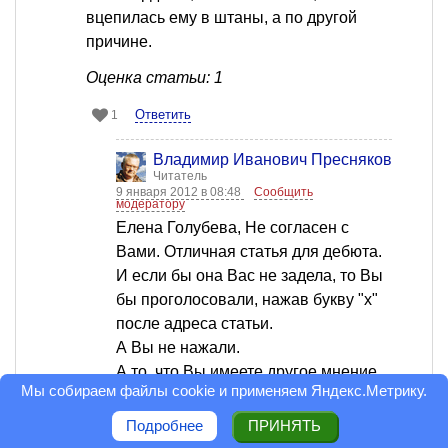
вцепилась ему в штаны, а по другой
причине.
Оценка статьи: 1
Ответить
1
Владимир Иванович Пресняков
Читатель
9 января 2012 в 08:48
Сообщить
модератору
Елена Голубева, Не согласен с
Вами. Отличная статья для дебюта.
И если бы она Вас не задела, то Вы
бы проголосовали, нажав букву "х"
после адреса статьи.
А Вы не нажали.
А то, что Вы имеете другое мнение,
Мы собираем файлы cookie и применяем
Яндекс.Метрику
.
это уже не оценка качества статьи.
Подробнее
ПРИНЯТЬ
Ответить
0