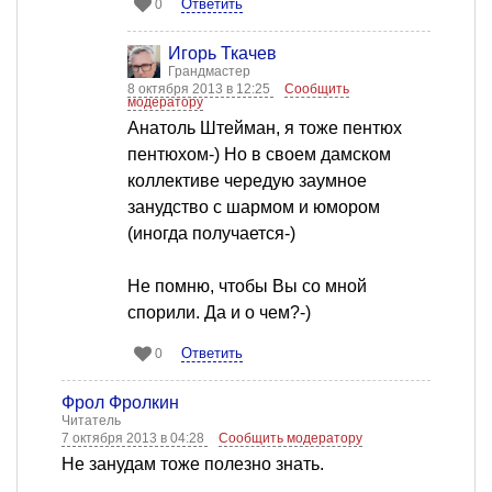
Ответить
0
Игорь Ткачев
Грандмастер
8 октября 2013 в 12:25
Сообщить
модератору
Анатоль Штейман, я тоже пентюх
пентюхом-) Но в своем дамском
коллективе чередую заумное
занудство с шармом и юмором
(иногда получается-)
Не помню, чтобы Вы со мной
спорили. Да и о чем?-)
Ответить
0
Фрол Фролкин
Читатель
7 октября 2013 в 04:28
Сообщить модератору
Не занудам тоже полезно знать.