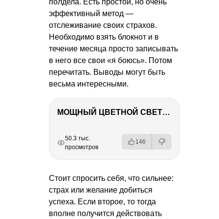
полдела. Есть простой, но очень
эффективный метод —
отслеживание своих страхов.
Необходимо взять блокнот и в
течение месяца просто записывать
в него все свои «я боюсь». Потом
перечитать. Выводы могут быть
весьма интересными.
МОЩНЫЙ ЦВЕТНОЙ СВЕТ – NANLITE FC-500C
РЕКЛАМА
РЕКЛАМА
РЕКЛАМА
РЕКЛАМА
РЕКЛАМА
50.3 тыс.
146
просмотров
Стоит спросить себя, что сильнее:
страх или желание добиться
успеха. Если второе, то тогда
вполне получится действовать