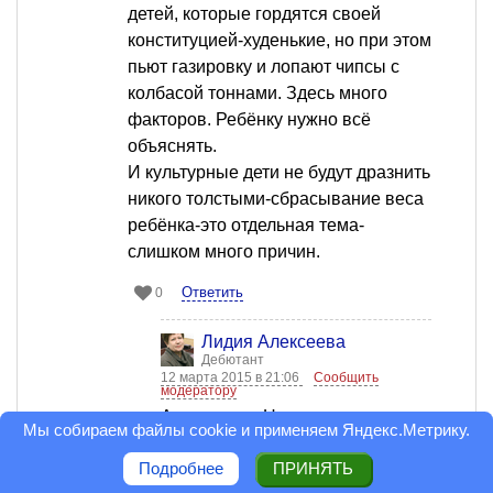
детей, которые гордятся своей
конституцией-худенькие, но при этом
пьют газировку и лопают чипсы с
колбасой тоннами. Здесь много
факторов. Ребёнку нужно всё
объяснять.
И культурные дети не будут дразнить
никого толстыми-сбрасывание веса
ребёнка-это отдельная тема-
слишком много причин.
Ответить
0
Лидия Алексеева
Дебютант
12 марта 2015 в 21:06
Сообщить
модератору
Александра Неженцева, я
Мы собираем файлы cookie и применяем
Яндекс.Метрику
.
поняла, что для Вас это больная
Подробнее
ПРИНЯТЬ
тема. Извините, если невольно