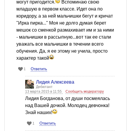
могут пригодится.
Вспоминаю свою
младшую в первом классе. Идет она по
коридору, а за ней мальчишки бегут и кричат
"Ирка пирка..." Моя не долго думая берет
мешок со сменкой размахивает им и за ними
- мальчишки в рассыпную...вот так ее стали
уважать все мальчишки в течении всего
обучения. Да, я ее этому не учила, просто
характер такой
Ответить
1
Лидия Алексеева
Дебютант
13 марта 2015 в 11:55
Сообщить модератору
Лидия Богданова, от души посмеялась
над Вашей дочкой. Молодец девчонка!
Знай наших!
Ответить
1