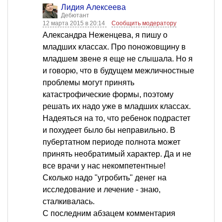
Лидия Алексеева
Дебютант
12 марта 2015 в 20:14
Сообщить модератору
Александра Неженцева, я пишу о
младших классах. Про поножовщину в
младшем звене я еще не слышала. Но я
и говорю, что в будущем межличностные
проблемы могут принять
катастрофические формы, поэтому
решать их надо уже в младших классах.
Надеяться на то, что ребенок подрастет
и похудеет было бы неправильно. В
пубертатном периоде полнота может
принять необратимый характер. Да и не
все врачи у нас некомпетентные!
Сколько надо "угробить" денег на
исследование и лечение - знаю,
сталкивалась.
С последним абзацем комментария