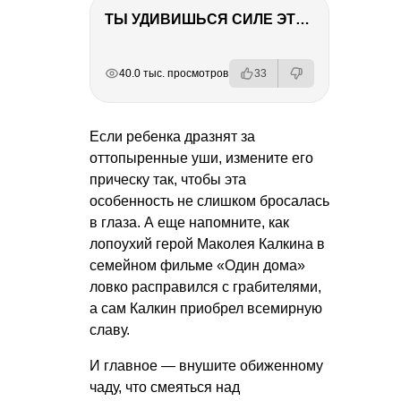
ТЫ УДИВИШЬСЯ СИЛЕ ЭТО ЧЕЛОВЕКА! Блог о нашей поездке в Вышний Волочек
РЕКЛАМА
РЕКЛАМА
РЕКЛАМА
РЕКЛАМА
40.0 тыс. просмотров
33
Если ребенка дразнят за
оттопыренные уши, измените его
прическу так, чтобы эта
особенность не слишком бросалась
в глаза. А еще напомните, как
лопоухий герой Маколея Калкина в
семейном фильме «Один дома»
ловко расправился с грабителями,
а сам Калкин приобрел всемирную
славу.
И главное — внушите обиженному
чаду, что смеяться над