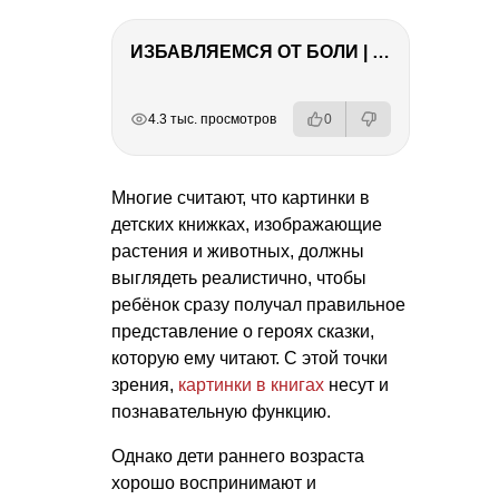
ИЗБАВЛЯЕМСЯ ОТ БОЛИ | Важность режима и питания
РЕКЛАМА
РЕКЛАМА
РЕКЛАМА
РЕКЛАМА
4.3 тыс. просмотров
0
Многие считают, что картинки в
детских книжках, изображающие
растения и животных, должны
выглядеть реалистично, чтобы
ребёнок сразу получал правильное
представление о героях сказки,
которую ему читают. С этой точки
зрения,
картинки в книгах
несут и
познавательную функцию.
Однако дети раннего возраста
хорошо воспринимают и