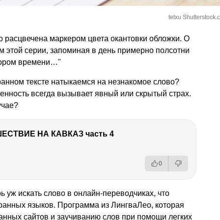
tetxu Shutterstock.
о расцвечена маркером цвета окантовки обложки. О
ам этой серии, запоминая в день примерно полсотни
кором времени…"
транном тексте натыкаемся на незнакомое слово?
енность всегда вызывает явный или скрытый страх.
учае?
ЕСТВИЕ НА КАВКАЗ часть 4
0
ь уж искать слово в онлайн-переводчиках, что
ранных языков. Программа из ЛингваЛео, которая
анных сайтов и заучиванию слов при помощи легких