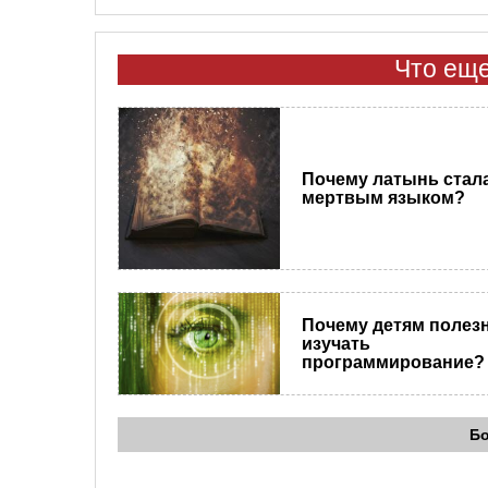
Что еще
Почему латынь стал
мертвым языком?
Почему детям полез
изучать
программирование?
Б