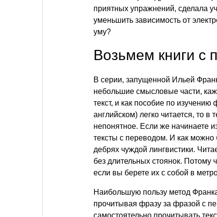
приятных упражнений, сделала у
уменьшить зависимость от электро
уму?
Возьмем книги с
В серии, запущенной Ильей Франко
небольшие смысловые части, каж
текст, и как пособие по изучению 
английском) легко читается, то в
непонятное. Если же начинаете из
тексты с переводом. И как можно 
дебрях чуждой лингвистики. Читае
без длительных стоянок. Потому ч
если вы берете их с собой в метр
Наибольшую пользу метод Франка 
прочитывая фразу за фразой с пер
самостоятельно прочитывать текс