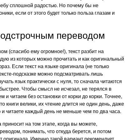
чебу сплошной радостью. Но почему бы не
ники, если от этого будет только польза глазам и
 подстрочным переводом
м (спасибо ему огромное!), текст разбит на
дую из которых можно прочитать и как оригинальный
фраз. Если текст на языке оригинала (не только
 тексте-подсказке можно подсматривать лишь
учать язык практически с нуля, то сначала читаются
быстрее. Чтобы смысл не исчезал, не терялся в
м и читаем без остановки от корки до корки. Точнее,
то книги велики, их чтение длится не один день, даже
о и читаете каждый день не меньше чем по два часа.
приносит на том этапе, когда вы можете,
еводом, понимать, что откуда берется, и потом
т оригинала. Именно такой вариант рекомендует