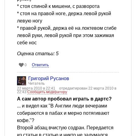
* стоя спиной к мишени, с разворота
* стоя на правой ноге, держа левой рукой
левую ногу
* правой рукой, держа её на локтевом сгибе
левой руки, левой рукой при этом зажимая
себе нос
Оценка статьи: 5
Ответить
0
Григорий Русанов
Читатель
22 марта 2010 в 22:41
отредактирован 22 марта 2010 в
22:43
Сообщить модератору
А сам автор пробовал играть в дартс?
... и видел как "В Англии люди вечерами
собираются в пабах и мерно потягивают
кофе."?
Второй абзац вчистую содран. Передается
из статьи в статью и никто не задумался,