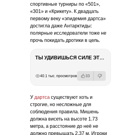
спортивные турниры по «501»,
«301» и «Крикету». К двадцать
первому веку «эпидемия дартса»
достигла даже Антарктиды:
полярные исследователи тоже не
прочь покидать дротики в цель.
ТЫ УДИВИШЬСЯ СИЛЕ ЭТО ЧЕЛОВЕКА! Блог о нашей поездке в Вышний Волочек
РЕКЛАМА
РЕКЛАМА
РЕКЛАМА
40.1 тыс. просмотров
33
У
дартса
существуют хоть и
строгие, но несложные для
соблюдения правила. Мишень
должна висеть на высоте 1.73
метра, а расстояние до неё не
должно превышать 2.37 м. Игроки