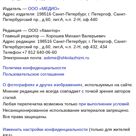
Издатель —
ООО «МЕДИО»
Адрес издателя: 198516 Санкт-Петербург, г. Петергоф, Санкт-
Петербургский пр., д.60, лит.А, ч.п. 2-Н, оф.440
Редакция — ООО «Квантор»
Главный редактор — Хорошев Михаил Валерьевич
Адрес редакции:
198516
Санкт-Петербург, г. Петергоф
,
Санкт-
Петербургский пр., д.60, лит.А, ч.п. 2-Н, оф.432, 434
Телефон:
+7 812 640-06-60
Электронная почта:
askme@shkolazhizni.ru
Политика конфиденциальности
Пользовательское соглашение
О фотографиях и других изображениях
, используемых на сайте.
Мнение редакции не всегда совпадает с точкой зрения авторов
статей.
Любая перепечатка возможна только
при выполнении условий
.
Несанкционированное использование материалов запрещено.
Все права защищены.
Изменить настройки конфиденциальности
(только для жителей
EEA)