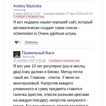
Andrey Mazovka
Читатель
5 июля 2012 в 17:52
отредактирован 27 мая 2018 в 15:12
Сообщить модератору
Я вот недавно нашел хороший сайт, который
автоматически создает такие списки -
vchemodan.ru Очень удобная штука.
Ответить
0
Правильный Вася
Читатель
25 октября 2007 в 22:28
Сообщить модератору
Я вот уже 10 лет регулярно (раз в месяц-
два) езжу далеко и близко. Метод почти
такой же. Главное - список. У меня он
многоразовый. Напротив каждого
уложенного в сумку предмета ставится
галочка (крестик, плюсик разными цветами
на каждую поездку), напротив ненужного -
минус. Как все уложено, список кладется в