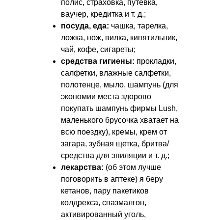
полис, страховка, путевка,
ваучер, кредитка
и т. д.
;
посуда, еда:
чашка, тарелка,
ложка, нож, вилка, кипятильник,
чай, кофе, сигареты;
средства гигиены:
прокладки,
салфетки, влажные салфетки,
полотенце, мыло, шампунь (для
экономии места здорово
покупать шампунь фирмы Lush,
маленького брусочка хватает на
всю поездку), кремы, крем от
загара, зубная щетка, бритва/
средства для эпиляции
и т. д.
;
лекарства:
(об этом лучше
поговорить в аптеке) я беру
кетанов, пару пакетиков
колдрекса, спазмалгон,
активированный уголь,