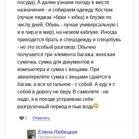
посуда). А далее узнаем погоду в месте
назначения - и собираем одежду. Костюм
(лучше пиджак +брки + юбка) и блузки по
числу дней. Обувь - лучше универсальную (
и в пир,и в мир), на низком каблуке. Иногда
приходится брать и спецодежду и спецобувь
- но это особый разговор. Обычно
получается три элемента багажа: женская
сумочка, сумка для документов и
компьютера и сумка с вещами. При
авиаперелете сумка с вещами сдается в
багаж, а все остальное - с собой. А еду я с
собой в дорогу не беру. В самолете - не
надо, а в поезде устраиваю себе
разгрузочный период и пью воду
Ответить
0
Елена Любецкая
Профессионал