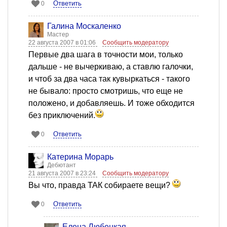
Ответить
0
Галина Москаленко
Мастер
22 августа 2007 в 01:06
Сообщить модератору
Первые два шага в точности мои, только
дальше - не вычеркиваю, а ставлю галочки,
и чтоб за два часа так кувыркаться - такого
не бывало: просто смотришь, что еще не
положено, и добавляешь. И тоже обходится
без приключений.
Ответить
0
Катерина Морарь
Дебютант
21 августа 2007 в 23:24
Сообщить модератору
Вы что, правда ТАК собираете вещи?
Ответить
0
Елена Любецкая