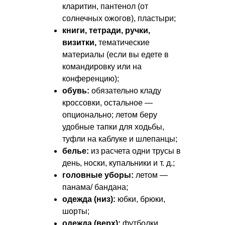
кларитин, пантенол (от
солнечных ожогов), пластыри;
книги, тетради, ручки,
визитки,
тематические
материалы (если вы едете в
командировку или на
конференцию);
обувь:
обязательно кладу
кроссовки, остальное —
опционально; летом беру
удобные тапки для ходьбы,
туфли на каблуке и шлепанцы;
белье:
из расчета одни трусы в
день, носки, купальники
и т. д.
;
головные уборы:
летом —
панама/ бандана;
одежда (низ):
юбки, брюки,
шорты;
одежда (верх):
футболки,