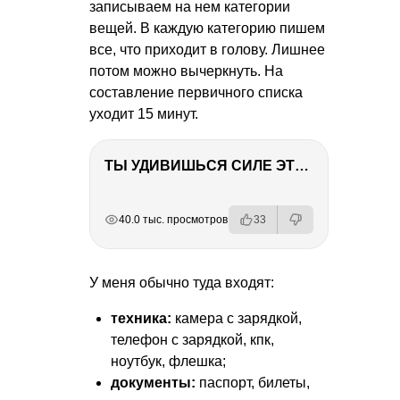
записываем на нем категории
вещей. В каждую категорию пишем
все, что приходит в голову. Лишнее
потом можно вычеркнуть. На
составление первичного списка
уходит 15 минут.
ТЫ УДИВИШЬСЯ СИЛЕ ЭТО ЧЕЛОВЕКА! Блог о нашей поездке в Вышний Волочек
РЕКЛАМА
РЕКЛАМА
РЕКЛАМА
40.0 тыс. просмотров
33
У меня обычно туда входят:
техника:
камера с зарядкой,
телефон с зарядкой, кпк,
ноутбук, флешка;
документы:
паспорт, билеты,