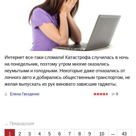
Интернет все-таки сломали! Катастрофа случилась в ночь
на понедельник, поэтому утром многие оказались
неумытыми и голодными. Некоторые даже отказались от
личного авто и добирались общественным транспортом, не
желая выпускать из рук виновато зависшие гаджеты.
Елена Гвозденко
9
← Предыдущая
...
1
2
3
4
5
6
7
8
9
10
43