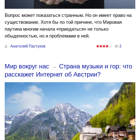
Вопрос может показаться странным. Но он имеет право на
существование. Хотя бы по той причине, что Мировая
паутина многим начала «приедаться» не только
обыденностью, но и проблемами в ней.
Анатолий Пастухов
2
Мир вокруг нас
→
Страна музыки и гор: что
расскажет Интернет об Австрии?