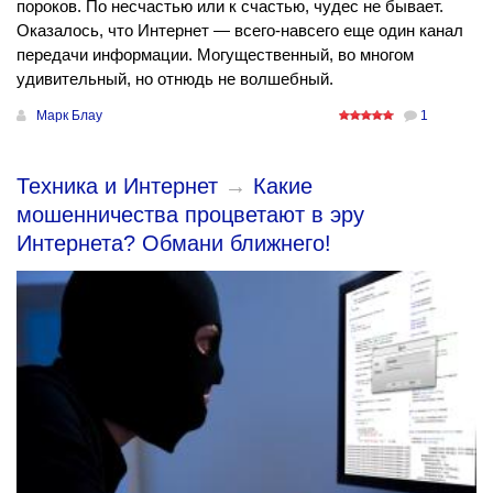
пороков. По несчастью или к счастью, чудес не бывает.
Оказалось, что Интернет — всего-навсего еще один канал
передачи информации. Могущественный, во многом
удивительный, но отнюдь не волшебный.
Марк Блау
1
Техника и Интернет
→
Какие
мошенничества процветают в эру
Интернета? Обмани ближнего!