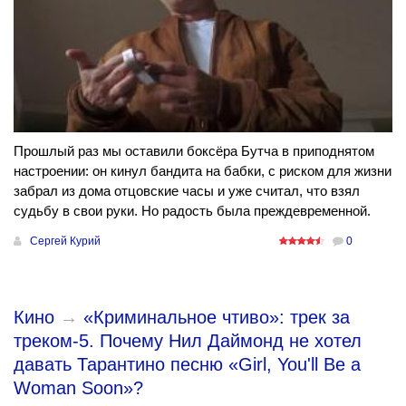
Прошлый раз мы оставили боксёра Бутча в приподнятом
настроении: он кинул бандита на бабки, с риском для жизни
забрал из дома отцовские часы и уже считал, что взял
судьбу в свои руки. Но радость была преждевременной.
Сергей Курий
0
Кино
→
«Криминальное чтиво»: трек за
треком-5. Почему Нил Даймонд не хотел
давать Тарантино песню «Girl, You'll Be a
Woman Soon»?