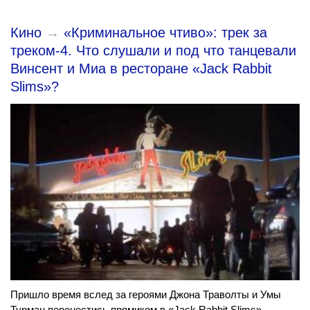
Кино
→
«Криминальное чтиво»: трек за
треком-4. Что слушали и под что танцевали
Винсент и Миа в ресторане «Jack Rabbit
Slims»?
Пришло время вслед за героями Джона Траволты и Умы
Турман перенестись прямиком в «Jack Rabbit Slims» —