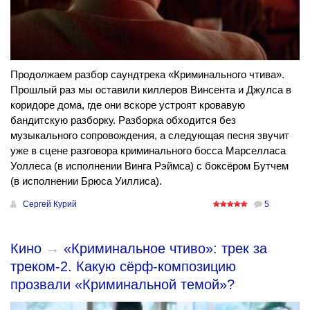
Продолжаем разбор саундтрека «Криминального чтива».
Прошлый раз мы оставили киллеров Винсента и Джулса в
коридоре дома, где они вскоре устроят кровавую
бандитскую разборку. Разборка обходится без
музыкального сопровождения, а следующая песня звучит
уже в сцене разговора криминального босса Марселласа
Уоллеса (в исполнении Винга Рэймса) с боксёром Бутчем
(в исполнении Брюса Уиллиса).
Сергей Курий
5
Кино
→
«Криминальное чтиво»: трек за
треком-2. Какую сёрф-композицию
прозвали «Криминальной темой»?