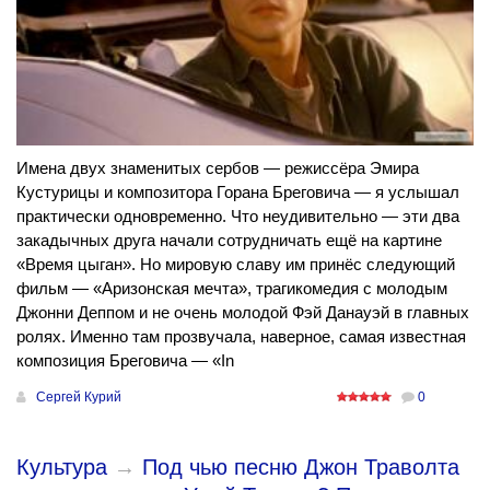
Имена двух знаменитых сербов — режиссёра Эмира
Кустурицы и композитора Горана Бреговича — я услышал
практически одновременно. Что неудивительно — эти два
закадычных друга начали сотрудничать ещё на картине
«Время цыган». Но мировую славу им принёс следующий
фильм — «Аризонская мечта», трагикомедия с молодым
Джонни Деппом и не очень молодой Фэй Данауэй в главных
ролях. Именно там прозвучала, наверное, самая известная
композиция Бреговича — «In
Сергей Курий
0
Культура
→
Под чью песню Джон Траволта