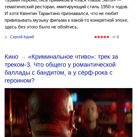
тематический ресторан, имитирующий стиль 1950-х годов.
И хотя Квентин Тарантино признавался, что не любит
привязывать музыку фильма к какой-то конкретной эпохе,
здесь без этого было не обойтись.
Сергей Курий
0
Кино
→
«Криминальное чтиво»: трек за
треком-3. Что общего у романтической
баллады с бандитом, а у сёрф-рока с
героином?