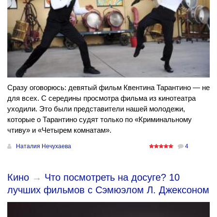
Сразу оговорюсь: девятый фильм Квентина Тарантино — не
для всех. С середины просмотра фильма из кинотеатра
уходили. Это были представители нашей молодежи,
которые о Тарантино судят только по «Криминальному
чтиву» и «Четырем комнатам».
Наталия Нечухаева
4
Кино
→
Что посмотреть на досуге? 10
лучших фильмов с Сэмюэлом Л. Джексоном