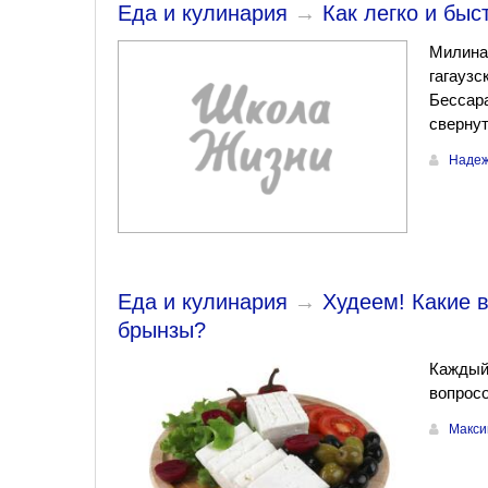
Еда и кулинария
→
Как легко и быс
Милина,
гагаузс
Бессара
свернут
Надеж
Еда и кулинария
→
Худеем! Какие 
брынзы?
Каждый 
вопросо
Макси