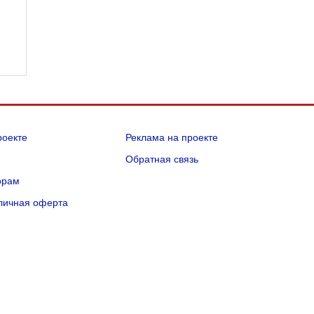
роекте
Реклама на проекте
Q
Обратная связь
орам
личная оферта