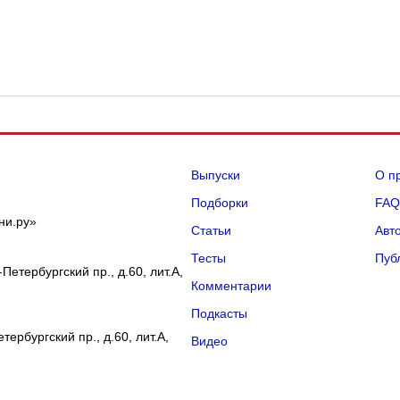
Выпуски
О п
Подборки
FA
ни.ру»
Статьи
Авт
Тесты
Пуб
Петербургский пр., д.60, лит.А,
Комментарии
Подкасты
ербургский пр., д.60, лит.А,
Видео