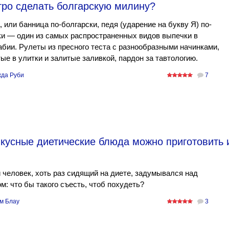
тро сделать болгарскую милину?
 или банница по-болгарски, педя (ударение на букву Я) по-
ки — один из самых распространенных видов выпечки в
бии. Рулеты из пресного теста с разнообразными начинками,
ые в улитки и залитые заливкой, пардон за тавтологию.
да Руби
7
вкусные диетические блюда можно приготовить 
человек, хоть раз сидящий на диете, задумывался над
м: что бы такого съесть, чтоб похудеть?
м Блау
3