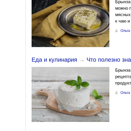
Брынза 
можно п
мясных 
к чаю и
Ольга
Еда и кулинария
→
Что полезно зна
Брынза 
рецепта
продукт
Ольга