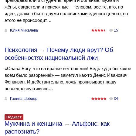
преподаватели и студенты, врачи и больные, мужья и
жёны, свидетели и присяжные — словом, все те, кто, по
идее, должен быть двумя половинками единого целого, но
этого не происходит…
Юлия Михалева
15
Психология
→
Почему люди врут? Об
особенностях национальной лжи
«Слава Богу, что на вранье нет пошлин! Ведь куда бы какое
всем было разорение!» — заметил как-то Денис Иванович
Фонвизин. И действительно, ложь пронизывает нашу
повседневную жизнь…
Галина Шрёдер
34
Подкаст
Мужчина и женщина
→
Альфонс: как
распознать?