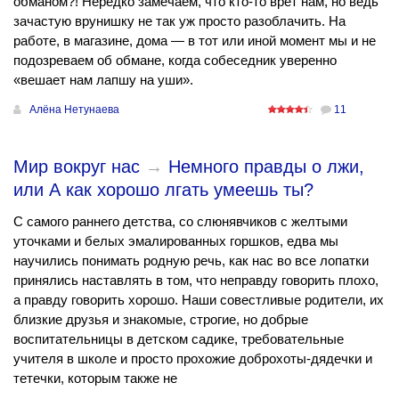
обманом?! Нередко замечаем, что кто-то врёт нам, но ведь
зачастую врунишку не так уж просто разоблачить. На
работе, в магазине, дома — в тот или иной момент мы и не
подозреваем об обмане, когда собеседник уверенно
«вешает нам лапшу на уши».
Алёна Нетунаева
11
Мир вокруг нас
→
Немного правды о лжи,
или А как хорошо лгать умеешь ты?
С самого раннего детства, со слюнявчиков с желтыми
уточками и белых эмалированных горшков, едва мы
научились понимать родную речь, как нас во все лопатки
принялись наставлять в том, что неправду говорить плохо,
а правду говорить хорошо. Наши совестливые родители, их
близкие друзья и знакомые, строгие, но добрые
воспитательницы в детском садике, требовательные
учителя в школе и просто прохожие доброхоты-дядечки и
тетечки, которым также не