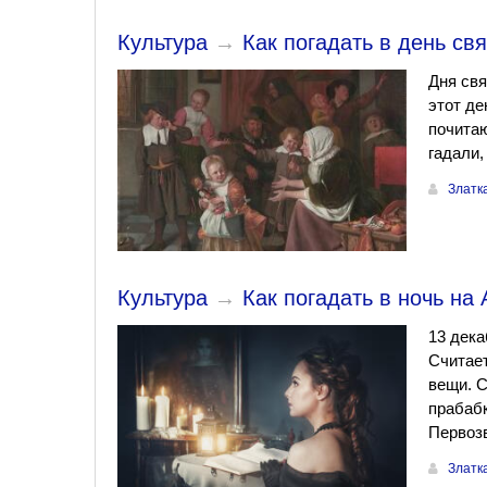
Культура
→
Как погадать в день св
Дня свя
этот де
почитаю
гадали,
Златк
Культура
→
Как погадать в ночь на
13 дека
Считает
вещи. С
прабаб
Первозв
Златк