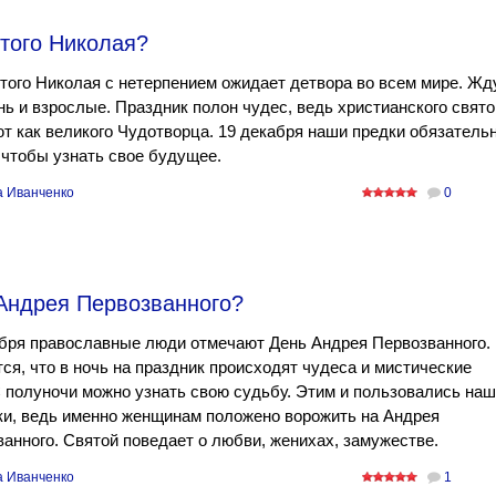
ятого Николая?
того Николая с нетерпением ожидает детвора во всем мире. Жд
нь и взрослые. Праздник полон чудес, ведь христианского свято
т как великого Чудотворца. 19 декабря наши предки обязатель
 чтобы узнать свое будущее.
а Иванченко
0
 Андрея Первозванного?
бря православные люди отмечают День Андрея Первозванного.
ся, что в ночь на праздник происходят чудеса и мистические
 полуночи можно узнать свою судьбу. Этим и пользовались наш
ки, ведь именно женщинам положено ворожить на Андрея
анного. Святой поведает о любви, женихах, замужестве.
а Иванченко
1