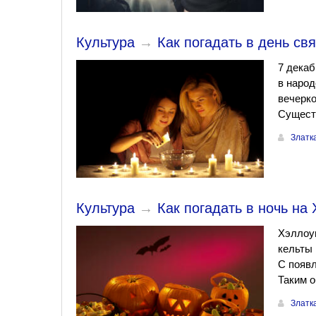
Культура
→
Как погадать в день св
7 декаб
в народ
вечерко
Существ
Златк
Культура
→
Как погадать в ночь на
Хэллоуи
кельты 
С появл
Таким о
Златк