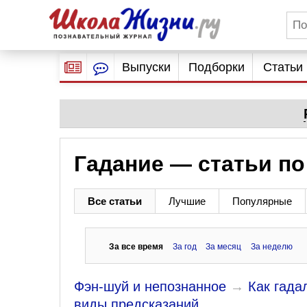
Выпуски
Подборки
Статьи
Гадание — статьи по
Все статьи
Лучшие
Популярные
За все время
За год
За месяц
За неделю
Фэн-шуй и непознанное
→
Как гада
виды предсказаний