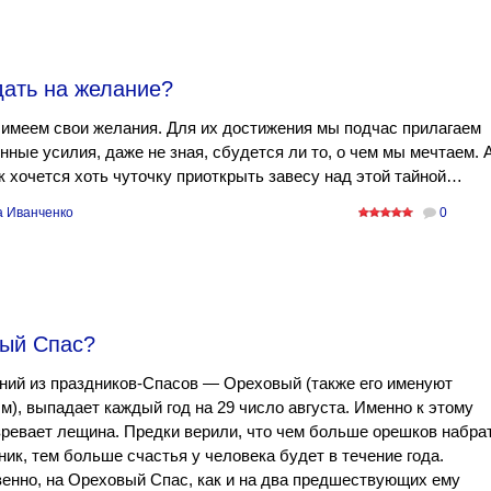
дать на желание?
имеем свои желания. Для их достижения мы подчас прилагаем
ные усилия, даже не зная, сбудется ли то, о чем мы мечтаем. 
к хочется хоть чуточку приоткрыть завесу над этой тайной…
а Иванченко
0
вый Спас?
ний из праздников-Спасов — Ореховый (также его именуют
), выпадает каждый год на 29 число августа. Именно к этому
ревает лещина. Предки верили, что чем больше орешков набра
ник, тем больше счастья у человека будет в течение года.
енно, на Ореховый Спас, как и на два предшествующих ему