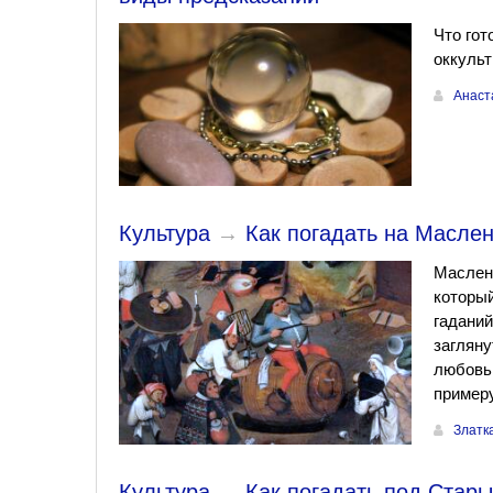
Что гот
оккуль
Анаст
Культура
→
Как погадать на Масле
Маслени
которы
гаданий
загляну
любовь 
пример
Златк
Культура
→
Как погадать под Стар