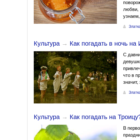
поворож
любви, 
узнаем,
Златк
Культура
→
Как погадать в ночь на
С давни
девушк
привлеч
что в п
значит,
Златк
Культура
→
Как погадать на Троицу
В перво
праздни