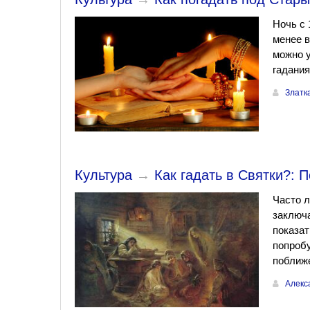
Ночь с 
менее в
можно у
гадания
Златк
Культура
→
Как гадать в Святки?: 
Часто л
заключа
показат
попроб
поближ
Алекс