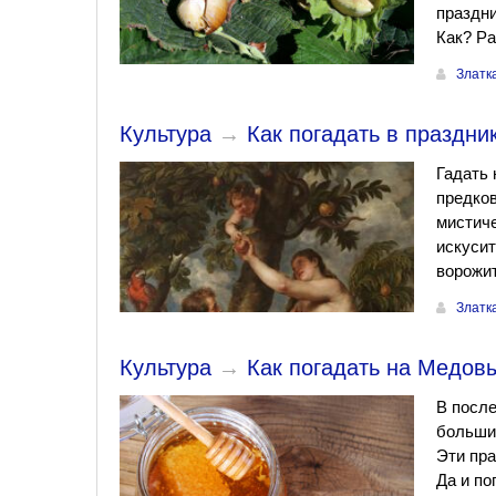
праздни
Как? Ра
Златк
Культура
→
Как погадать в праздни
Гадать 
предков
мистиче
искусит
ворожит
Златк
Культура
→
Как погадать на Медов
В посл
больши
Эти пра
Да и по