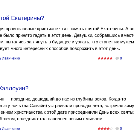
ятой Екатерины?
ря православные христиане чтят память святой Екатерины. А в
е было принято гадать в этот день. Девушки, собравшись вмест
м, пытались заглянуть в будущее и узнать, кто станет их мужем
ует много интересных способов поворожить в этот день.
а Иванченко
0
 Хэллоуин?
н — праздник, дошедший до нас из глубины веков. Когда-то
в эту ночь (на Самайн) устраивали проводы лета, встречая зиму
ением христианства к этой дате присоединили День всех святы
бразом, праздник стал наполнен новым смыслом.
а Иванченко
0