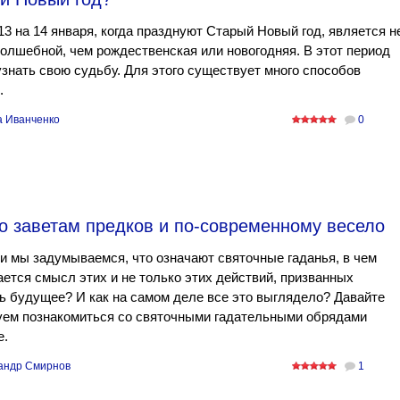
13 на 14 января, когда празднуют Старый Новый год, является н
олшебной, чем рождественская или новогодняя. В этот период
знать свою судьбу. Для этого существует много способов
.
а Иванченко
0
По заветам предков и по-современному весело
и мы задумываемся, что означают святочные гаданья, в чем
ется смысл этих и не только этих действий, призванных
ь будущее? И как на самом деле все это выглядело? Давайте
уем познакомиться со святочными гадательными обрядами
е.
андр Смирнов
1