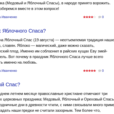
ка (Медовый и Яблочный Спасы), в народе принято ворожить.
зберемся вместе в этом вопросе!
а Иванченко
0
к Яблочного Спаса?
на Яблочный Спас (19 августа) — неотъемлемая традиция наши
, славян. Яблоко — магический, даже можно сказать,
ский плод. Именно им соблазнил в райских кущах Еву змей-
ель. Вот почему в праздник Яблочного Спаса лучше всего
ь именно на любовь.
а Иванченко
0
ый Спас?
еднем летнем месяце православные христиане отмечают три
х церковных праздника: Медовый, Яблочный и Ореховый Спасы
здничные дни в древности чтили, с ними связывали много приме
гадать наши предки не считали зазорным. Тем более что,