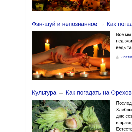
Фэн-шуй и непознанное
→
Как пога
Все мы 
недюжин
ведь та
Златк
Культура
→
Как погадать на Орехо
Послед
Хлебным
дню соз
в празд
Естеств