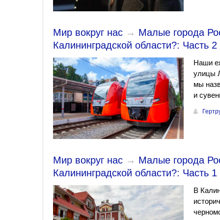
Мир вокруг нас
→
Малые города Ро
Калининградской области?: Часть 2
Наши еж
улицы Л
мы назв
и сувен
Гертр
Мир вокруг нас
→
Малые города Ро
Калининградской области?: Часть 1
В Калин
историч
черномо