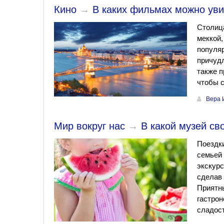
Кино
→
В каких фильмах можно ув
Столица
меккой,
популяр
причудл
также п
чтобы 
Вера 
Мир вокруг нас
→
В какой музей св
Поездки
семьей 
экскурс
сделав 
Приятн
гастрон
сладост