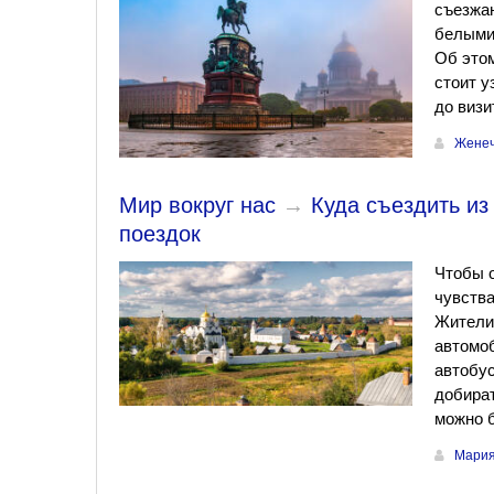
съезжаю
белыми 
Об этом
стоит у
до визи
Женеч
Мир вокруг нас
→
Куда съездить из
поездок
Чтобы 
чувства
Жители 
автомоб
автобус
добират
можно б
Мария