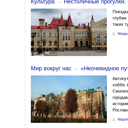
Культура
→
Нестоличные прогулки.
Поездки
глубже 
таких т
Магда
Мир вокруг нас
→
«Неочевидное пу
Автопу
хобби. 
Смоленс
городам
историю
Рослав
Мария