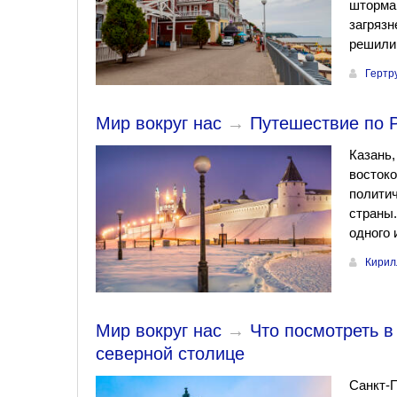
шторма
загрязн
решили 
Гертр
Мир вокруг нас
→
Путешествие по Р
Казань,
востоко
политич
страны.
одного 
Кирил
Мир вокруг нас
→
Что посмотреть в
северной столице
Санкт-П