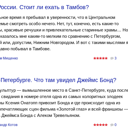
оссии. Стоит ли ехать в Тамбов?
ное время я пребывал в уверенности, что в Центральном
мье смотреть особо нечего. Нет, тут, конечно, есть какие-то
ы, красивые речушки и привлекательные старинные храмы… Но
 казалось мне каким-то мелким по сравнению с Петербургом,
 или, допустим, Нижним Новгородом. И вот с такими мыслями 
давно побывал в Тамбове.
м Мищенко
3
-Петербурге. Что там увидел Джеймс Бонд?
ульптур — вымышленное место в Санкт-Петербурге, куда посл
 свидания в номере отеля одна из самых колоритных злодеек
ы Ксения Онатопп привозит Бонда и где происходит одна из
впечатляющих сцен фильма «Золотой глаз» и всей франшизы 
а Джеймса Бонда с Алеком Тревельяном.
андр Котов
0