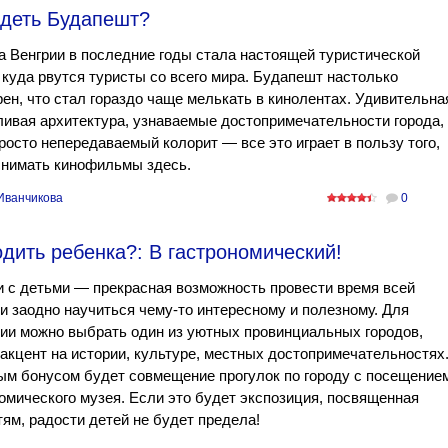
идеть Будапешт?
 Венгрии в последние годы стала настоящей туристической
 куда рвутся туристы со всего мира. Будапешт настолько
ен, что стал гораздо чаще мелькать в кинолентах. Удивительна
ивая архитектура, узнаваемые достопримечательности города, 
росто непередаваемый колорит — все это играет в пользу того,
снимать кинофильмы здесь.
Иванчикова
0
одить ребенка?: В гастрономический!
 с детьми — прекрасная возможность провести время всей
и заодно научиться чему-то интересному и полезному. Для
ии можно выбрать один из уютных провинциальных городов,
акцент на истории, культуре, местных достопримечательностях
ым бонусом будет совмещение прогулок по городу с посещение
омического музея. Если это будет экспозиция, посвященная
ям, радости детей не будет предела!