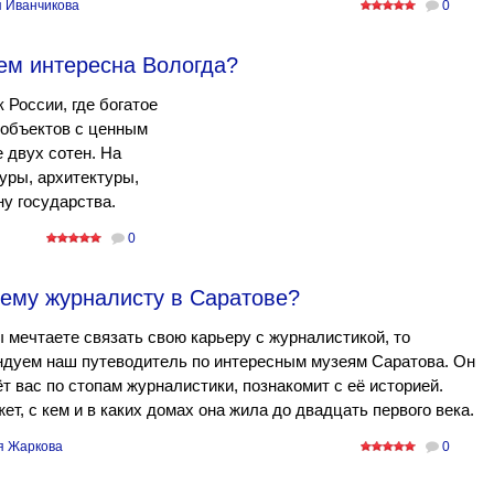
 Иванчикова
0
ем интересна Вологда?
России, где богатое
 объектов с ценным
 двух сотен. На
уры, архитектуры,
ну государства.
0
ему журналисту в Саратове?
 ме­чтаете связать свою карьеру с журналисти­кой, то
ндуем наш путеводитель по интересным музеям Саратова. Он
т вас по стопам журналистики, познакомит с её историей.
ет, с кем и в каких домах она жила до двадцать первого века.
 Жаркова
0