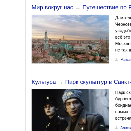
Мир вокруг нас
→
Путешествие по Р
Длитель
Чернозе
усадьб
всё это
Москвой
не так 
Макси
Культура
→
Парк скульптур в Санкт
Парк ск
бурного
бондиан
самых 
встреч
Алекс