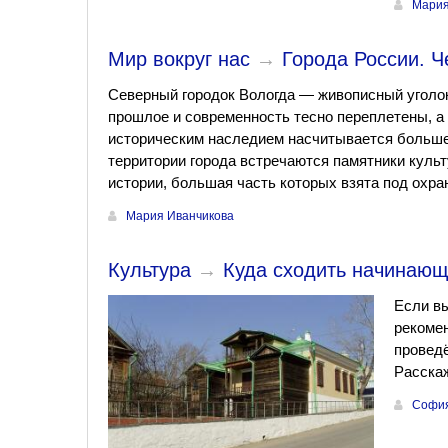
Мария
Мир вокруг нас
→
Города России. Ч
Северный городок Вологда — живописный уголок 
прошлое и современность тесно переплетены, а
историческим наследием насчитывается больше
территории города встречаются памятники культ
истории, большая часть которых взята под охра
Мария Иванчикова
Культура
→
Куда сходить начинающ
Если вы
рекоме
проведё
Расскаж
София