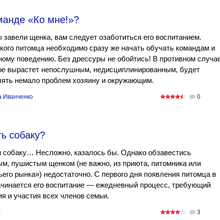
манде «Ко мне!»?
 завели щенка, вам следует озаботиться его воспитанием.
ого питомца необходимо сразу же начать обучать командам и
ому поведению. Без дрессуры не обойтись! В противном случа
ое вырастет непослушным, недисциплинированным, будет
лять немало проблем хозяину и окружающим.
а Иванченко
0
ть собаку?
 собаку… Несложно, казалось бы. Однако обзавестись
м, пушистым щенком (не важно, из приюта, питомника или
ьего рынка») недостаточно. С первого дня появления питомца в
ачинается его воспитание — ежедневный процесс, требующий
я и участия всех членов семьи.
K
3