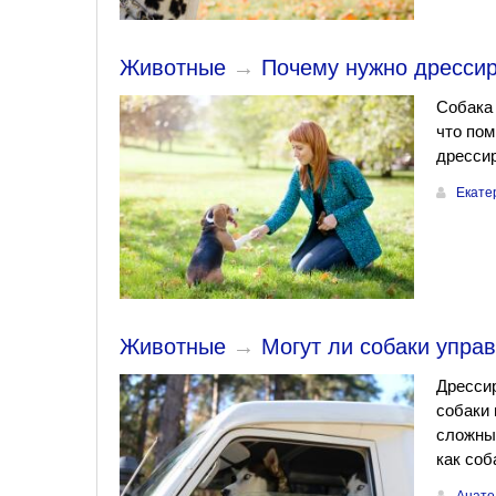
Животные
→
Почему нужно дрессир
Собака 
что пом
дрессир
Екате
Животные
→
Могут ли собаки упра
Дресси
собаки 
сложным
как соб