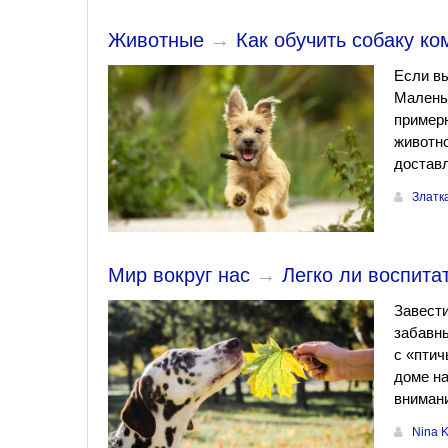
Животные
→
Как обучить собаку ко
Если вы
Маленьк
примерн
животн
достав
Златк
Мир вокруг нас
→
Легко ли воспита
Завести
забавны
с «птич
доме н
внимани
Nina 