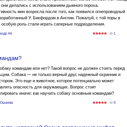
 они делались с использованием дымного пороха.
вность мин возросла после того, как появился огнепроводный
азработанный У. Бикфордом в Англии. Пожалуй, с той поры в
 особую роль стали играть саперные подразделения.
андр Аб
1
омандам?
обаку командам или нет? Такой вопрос не должен стоять перед
цем. Собака — не только верный друг, надежный охранник и
сторож. Это еще и животное, которое потенциально может
влять опасность для окружающих. Вопрос стоит
ировать иначе: как научить собаку основным командам?
 Ошаева
0