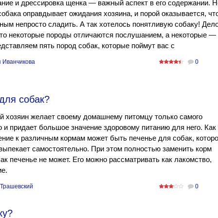
ние и дрессировка щенка — важный аспект в его содержании. Н
собака оправдывает ожидания хозяина, и порой оказывается, чт
ным непросто сладить. А так хотелось понятливую собаку! Дел
что некоторые породы отличаются послушанием, а некоторые —
едставляем пять пород собак, которые поймут вас с
 Иванчикова
0
 для собак?
й хозяин желает своему домашнему питомцу только самого
 и придает большое значение здоровому питанию для него. Как
ние к различным кормам может быть печенье для собак, котор
выпекает самостоятельно. При этом полностью заменить корм
ак печенье не может. Его можно рассматривать как лакомство,
е.
Трашевский
0
ку?