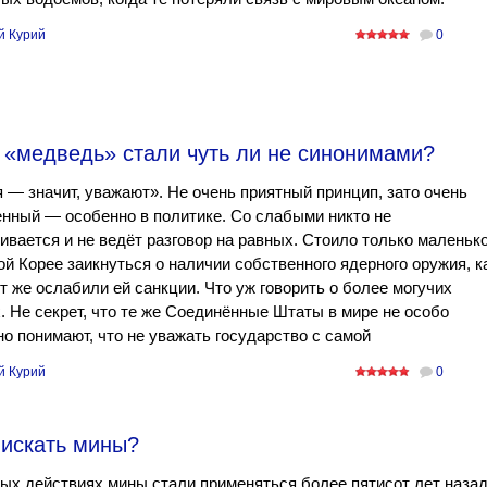
й Курий
0
и «медведь» стали чуть ли не синонимами?
 — значит, уважают». Не очень приятный принцип, зато очень
нный — особенно в политике. Со слабыми никто не
ивается и не ведёт разговор на равных. Стоило только маленьк
й Корее заикнуться о наличии собственного ядерного оружия, к
 же ослабили ей санкции. Что уж говорить о более могучих
. Не секрет, что те же Соединённые Штаты в мире не особо
но понимают, что не уважать государство с самой
й Курий
0
 искать мины?
ых действиях мины стали применяться более пятисот лет назад