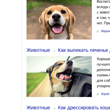
Воспита
всегда 
с живот
в том, 
нет. Пр
Мария
Животные
→
Как выпекать печенье
Хороши
лучшего
дополне
хозяин 
для соб
угощени
Юрий 
Животные
→
Как дрессировать кош