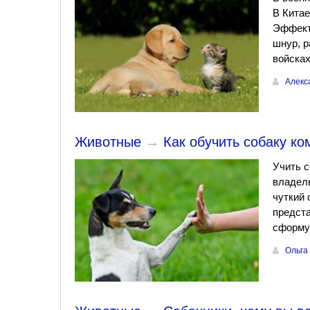
В Китае
Эффекти
шнур, р
войсках
Алекс
Животные
→
Как обучить собаку к
Учить с
владель
чуткий 
предста
сформул
Ольга