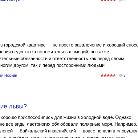
лий Пастухов
0
в городской квартире — не просто развлечение и хороший спос
ения недостатка положительных эмоций, но также
тельные обязанности и ответственность как перед своим
ногим другом, так и перед посторонними людьми.
ей Норкин
3
кие львы?
хорошо приспособились для жизни в холодной воде. Однако
не все виды ластоногих облюбовали полярные моря. Например,
леней — байкальский и каспийский — вовсе попали в «ловушку
ых водоёмов, когда те потеряли связь с мировым океаном.