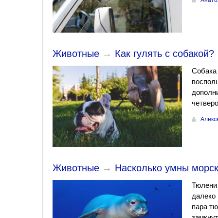
Анато
Животные
→
Как гулять с собакой?
Собака 
восполн
дополни
четверо
Алекс
Животные
→
Насколько умны морс
Тюлени 
далеко 
пара тю
замкнут