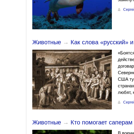
Серге
Животные
→
Как слова «русский» 
«Боятся
действе
договар
Северно
США тут
странах
любят, 
Серге
Животные
→
Кто помогает саперам
В военн