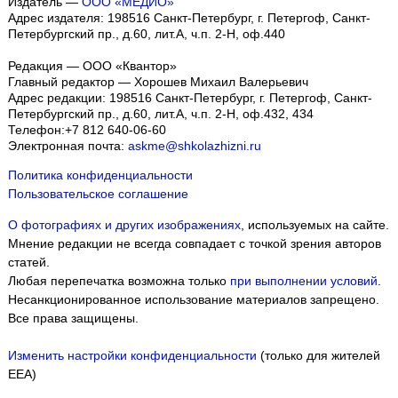
Издатель —
ООО «МЕДИО»
Адрес издателя: 198516 Санкт-Петербург, г. Петергоф, Санкт-
Петербургский пр., д.60, лит.А, ч.п. 2-Н, оф.440
Редакция — ООО «Квантор»
Главный редактор — Хорошев Михаил Валерьевич
Адрес редакции:
198516
Санкт-Петербург, г. Петергоф
,
Санкт-
Петербургский пр., д.60, лит.А, ч.п. 2-Н, оф.432, 434
Телефон:
+7 812 640-06-60
Электронная почта:
askme@shkolazhizni.ru
Политика конфиденциальности
Пользовательское соглашение
О фотографиях и других изображениях
, используемых на сайте.
Мнение редакции не всегда совпадает с точкой зрения авторов
статей.
Любая перепечатка возможна только
при выполнении условий
.
Несанкционированное использование материалов запрещено.
Все права защищены.
Изменить настройки конфиденциальности
(только для жителей
EEA)