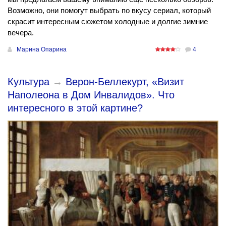
Возможно, они помогут выбрать по вкусу сериал, который
скрасит интересным сюжетом холодные и долгие зимние
вечера.
Марина Опарина
4
Культура
→
Верон-Беллекурт, «Визит
Наполеона в Дом Инвалидов». Что
интересного в этой картине?