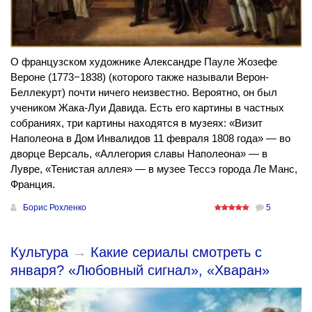
О французском художнике Александре Пауле Жозефе
Вероне (1773−1838) (которого также называли Верон-
Беллекурт) почти ничего неизвестно. Вероятно, он был
учеником Жака-Луи Давида. Есть его картины в частных
собраниях, три картины находятся в музеях: «Визит
Наполеона в Дом Инвалидов 11 февраля 1808 года» — во
дворце Версаль, «Аллегория славы Наполеона» — в
Лувре, «Тенистая аллея» — в музее Тессэ города Ле Манс,
Франция.
Борис Рохленко
5
Культура
→
Какие сериалы смотреть с
января? «Любовный сигнал», «Хваран»