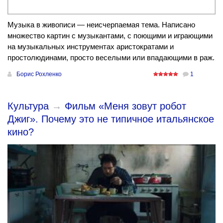
Музыка в живописи — неисчерпаемая тема. Написано
множество картин с музыкантами, с поющими и играющими
на музыкальных инструментах аристократами и
простолюдинами, просто веселыми или впадающими в раж.
Борис Рохленко
1
Культура
→
Фильм «Меня зовут робот
Джиг». Почему это не типичное итальянское
кино?