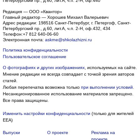
Петербургский пр., д.60, лит.А, ч.п. 2-Н, оф.440
Редакция — ООО «Квантор»
Главный редактор — Хорошев Михаил Валерьевич
Адрес редакции:
198516
Санкт-Петербург, г. Петергоф
,
Санкт-
Петербургский пр., д.60, лит.А, ч.п. 2-Н, оф.432, 434
Телефон:
+7 812 640-06-60
Электронная почта:
askme@shkolazhizni.ru
Политика конфиденциальности
Пользовательское соглашение
О фотографиях и других изображениях
, используемых на сайте.
Мнение редакции не всегда совпадает с точкой зрения авторов
статей.
Любая перепечатка возможна только
при выполнении условий
.
Несанкционированное использование материалов запрещено.
Все права защищены.
Изменить настройки конфиденциальности
(только для жителей
EEA)
Выпуски
О проекте
Реклама на
проекте