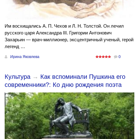
Им восхищались А. П. Чехов и Л. Н. Толстой. Он лечил
русского царя Александра III. Григории Антонович
Захарьин — врач-миллионер, эксцентричный ученый, герой
легенд …
Ирина Яковлева
0
Культура
→
Как вспоминали Пушкина его
современники?: Ко дню рождения поэта