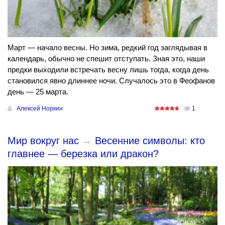
Март — начало весны. Но зима, редкий год заглядывая в
календарь, обычно не спешит отступать. Зная это, наши
предки выходили встречать весну лишь тогда, когда день
становился явно длиннее ночи. Случалось это в Феофанов
день — 25 марта.
Алексей Норкин
1
Мир вокруг нас
→
Весенние символы: кто
главнее — березка или дракон?