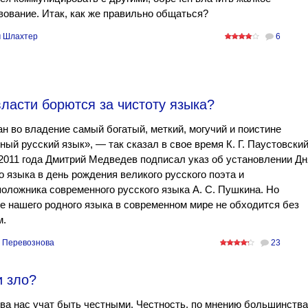
ование. Итак, как же правильно общаться?
 Шлахтер
6
власти борются за чистоту языка?
н во владение самый богатый, меткий, могучий и поистине
ый русский язык», — так сказал в свое время К. Г. Паустовский
2011 года Дмитрий Медведев подписал указ об установлении Дн
о языка в день рождения великого русского поэта и
оложника современного русского языка А. С. Пушкина. Но
е нашего родного языка в современном мире не обходится без
м.
 Перевознова
23
и зло?
ва нас учат быть честными. Честность, по мнению большинства