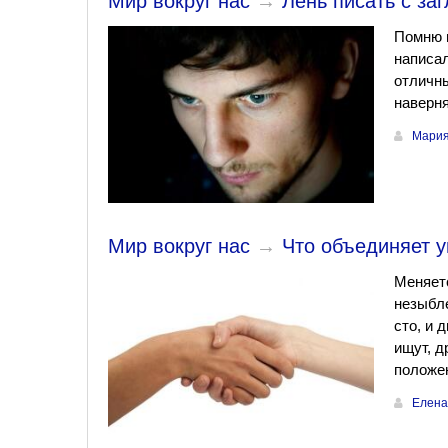
Мир вокруг нас
→
Лень писать с за
Помню 
написал
отличны
наверня
Мария
Мир вокруг нас
→
Что объединяет у
Меняетс
незыбле
сто, и 
ищут, д
положен
Елена