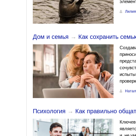
элемент
Лилия
Дом и семья
→
Как сохранить семь
Создава
принос
предст
сочувст
испытыв
проверк
Натал
Психология
→
Как правильно обща
Ключев
являет
и, не у