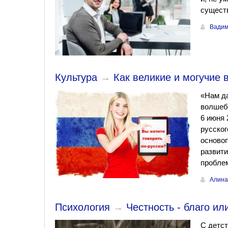
существ
Вадим
Культура
→
Как великие и могучие 
«Нам да
волшебн
6 июня 
русског
основоп
развити
пробле
Алина
Психология
→
Честность - благо ил
С детст