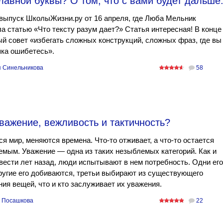
главной буквы? О том, что с вами будет дальше.
выпуск ШколыЖизни.ру от 16 апреля, где Люба Мельник
а статью «Что тексту разум дает?» Статья интересная! В конце
й совет «избегать сложных конструкций, сложных фраз, где вы
ка ошибетесь».
 Синельникова
58
важение, вежливость и тактичность?
я мир, меняются времена. Что-то отживает, а что-то остается
мым. Уважение — одна из таких незыблемых категорий. Как и
двести лет назад, люди испытывают в нем потребность. Одни его
ругие его добиваются, третьи выбирают из существующего
ия вещей, что и кто заслуживает их уважения.
 Посашкова
22