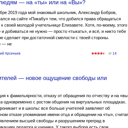
 людям — на «ты» или на «Вы»?
бре 2019 года мой знакомый школьник, Александр Бобров,
ался на сайте «Пикабу» тем, что добился права обращаться
 к своей молодой учительнице Елизавете. Хотя, по-моему, этого
 и добиваться не нужно — просто «тыкать», и всё, и никто тебе
не сделает при достаточной смелости с твоей стороны.
е — не
ий Арсеньев
14
чителей — новое ощущение свободы или
ия к фамильярности, отказу от обращения по отчеству и на «вы
а одновременно с ростом общения на виртуальных площадках.
роникает и в школы: все больше учителей заявляют об
ном отказе упоминания имени отца и обращении на «ты», счита
оявлением высшей свободы и разрушением преград в
кациях педагога и ученика. У такого выбора есть свои