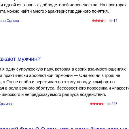
я одной из главных добродетелей человечества. На просторах
та можно найти много характеристик данного понятия.
ана Орлова
12
важают мужчин?
 я одну супружескую пару, которая в своих взаимоотношениях
а практически абсолютной гармонии — Она его ни в грош не
, а Он не особо и переживал по этому поводу, комфортно
я в роли вечного оболтуса, бессовестного поросенка и «пакост
 широкого и непредсказуемого радиуса воздействия.
Крымова
325