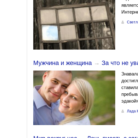
являетс
Интерне
Светл
Мужчина и женщина
→
За что не у
Знавала
достигл
ставила
пребыва
эдакой»
Лада 