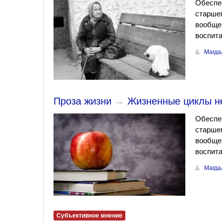
Обеспеч
старшег
вообще 
воспита
Магда
Проза жизни
→
Жизненные циклы не
Обеспеч
старшег
вообще 
воспита
Магда
Субъективное мнение