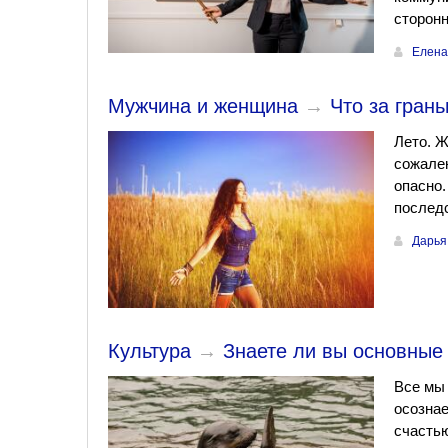
сторонн
Елена
Мужчина и женщина
→
Что за гран
Лето. Ж
сожален
опасно.
последс
Дарья
Культура
→
Знаете ли вы основные
Все мы 
осознае
счастью