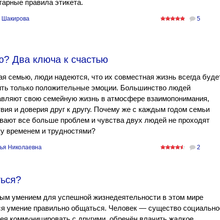
арные правила этикета.
 Шакирова
5
ю? Два ключа к счастью
я семью, люди надеются, что их совместная жизнь всегда буде
ить только положительные эмоции. Большинство людей
авляют свою семейную жизнь в атмосфере взаимопонимания,
вия и доверия друг к другу. Почему же с каждым годом семьи
ают все больше проблем и чувства двух людей не проходят
у временем и трудностями?
ья Николаевна
2
ться?
ым умением для успешной жизнедеятельности в этом мире
ся умение правильно общаться. Человек — существо социально
мея коммуницировать с другими, обречён влачить жалкое