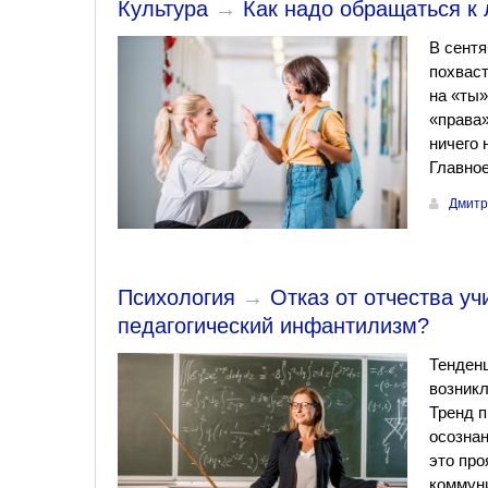
Культура
→
Как надо обращаться к
В сентя
похваст
на «ты»
«права»
ничего 
Главно
Дмитр
Психология
→
Отказ от отчества у
педагогический инфантилизм?
Тенденц
возникл
Тренд п
осознан
это пр
коммуни