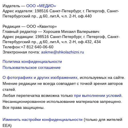
Издатель —
ООО «МЕДИО»
Адрес издателя: 198516 Санкт-Петербург, г. Петергоф, Санкт-
Петербургский пр., д.60, лит.А, ч.п. 2-Н, оф.440
Редакция — ООО «Квантор»
Главный редактор — Хорошев Михаил Валерьевич
Адрес редакции:
198516
Санкт-Петербург, г. Петергоф
,
Санкт-
Петербургский пр., д.60, лит.А, ч.п. 2-Н, оф.432, 434
Телефон:
+7 812 640-06-60
Электронная почта:
askme@shkolazhizni.ru
Политика конфиденциальности
Пользовательское соглашение
О фотографиях и других изображениях
, используемых на сайте.
Мнение редакции не всегда совпадает с точкой зрения авторов
статей.
Любая перепечатка возможна только
при выполнении условий
.
Несанкционированное использование материалов запрещено.
Все права защищены.
Изменить настройки конфиденциальности
(только для жителей
EEA)