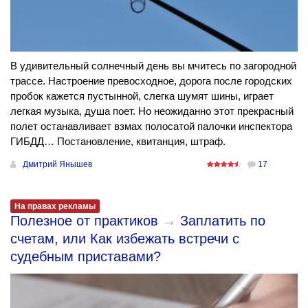
В удивительный солнечный день вы мчитесь по загородной
трассе. Настроение превосходное, дорога после городских
пробок кажется пустынной, слегка шумят шины, играет
легкая музыка, душа поет. Но неожиданно этот прекрасный
полет останавливает взмах полосатой палочки инспектора
ГИБДД… Постановление, квитанция, штраф.
Дмитрий Янышев
17
На правах рекламы
Полезное от практиков
→
Заплатить по
счетам, или Как избежать встречи с
судебным приставами?