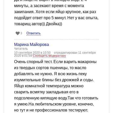
минуты, а засекают время с момента
закипания. Хотя если яйцо крупное, как раз
подойдет ответ про 5 минут. Нет у вас опыта,
товарищ автор)) Двойка))
Ответить
3
Марина Майорова
Читатель
10 сентября 2020 в 10:50
отредактирован 11 сентября
2020 в 01:59
Сообщить модератору
Очень спорный тест. Если варить макароны
из твердых сортов пшеницы, то масло
добавлять не нужно. Я всю жизнь пеку
изумительные блины без дрожжей и соды.
Яйцо комнатной температура можно
сварить всмятку закладывая его в
подсоленную кипящую воду.Так что готовить
я умею.На любительском уровне, конечно,
но тут и не профессионалов тестируют.