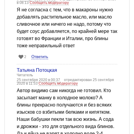
в 08:13
Сообщить модератору
Я не согласна с тем, что в макароны нужно
добавлять растительное масло, или масло
сливочное или ничего не надо, потому что
будет соус добавляется, по крайней мере так
готовят во Франции и Италии, про блины
тоже неправильный ответ
Ответить
2
Татьяна Потоцкая
Читатель
25 сентября 2020 в 00:37
отредактирован 25 сентября
2020 в 11:53
Сообщить модератору
Автор видимо сам никогда не готовил. Кто
засыпает манку в холодное молоко? А
блины прекрасно получаются и без всяких
изысков со взбитыми белками и кипятком.
Наши бабушки пекли так всю жизнь. А сода
и дрожжи - это для отдельного вида блинов.
Да и яйца не варят в холодно воде 2-4