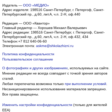
Издатель —
ООО «МЕДИО»
Адрес издателя: 198516 Санкт-Петербург, г. Петергоф, Санкт-
Петербургский пр., д.60, лит.А, ч.п. 2-Н, оф.440
Редакция — ООО «Квантор»
Главный редактор — Хорошев Михаил Валерьевич
Адрес редакции:
198516
Санкт-Петербург, г. Петергоф
,
Санкт-
Петербургский пр., д.60, лит.А, ч.п. 2-Н, оф.432, 434
Телефон:
+7 812 640-06-60
Электронная почта:
askme@shkolazhizni.ru
Политика конфиденциальности
Пользовательское соглашение
О фотографиях и других изображениях
, используемых на сайте.
Мнение редакции не всегда совпадает с точкой зрения авторов
статей.
Любая перепечатка возможна только
при выполнении условий
.
Несанкционированное использование материалов запрещено.
Все права защищены.
Изменить настройки конфиденциальности
(только для жителей
EEA)