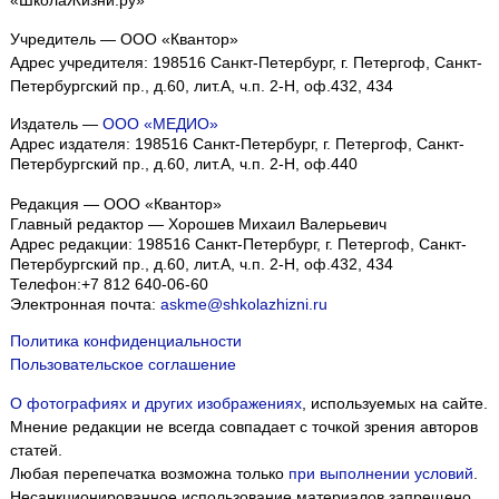
«ШколаЖизни.ру»
Учредитель — ООО «Квантор»
Адрес учредителя: 198516 Санкт-Петербург, г. Петергоф, Санкт-
Петербургский пр., д.60, лит.А, ч.п. 2-Н, оф.432, 434
Издатель —
ООО «МЕДИО»
Адрес издателя: 198516 Санкт-Петербург, г. Петергоф, Санкт-
Петербургский пр., д.60, лит.А, ч.п. 2-Н, оф.440
Редакция — ООО «Квантор»
Главный редактор — Хорошев Михаил Валерьевич
Адрес редакции:
198516
Санкт-Петербург, г. Петергоф
,
Санкт-
Петербургский пр., д.60, лит.А, ч.п. 2-Н, оф.432, 434
Телефон:
+7 812 640-06-60
Электронная почта:
askme@shkolazhizni.ru
Политика конфиденциальности
Пользовательское соглашение
О фотографиях и других изображениях
, используемых на сайте.
Мнение редакции не всегда совпадает с точкой зрения авторов
статей.
Любая перепечатка возможна только
при выполнении условий
.
Несанкционированное использование материалов запрещено.