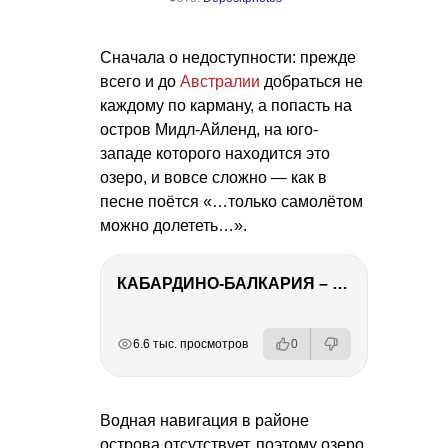
Сначала о недоступности: прежде
всего и до
Австралии
добраться не
каждому по карману, а попасть на
остров Мидл-Айленд, на юго-
западе которого находится это
озеро, и вовсе сложно — как в
песне поётся «…только самолётом
можно долететь…».
КАБАРДИНО-БАЛКАРИЯ – ПУТЕШЕСТВИЕ НА КАВКАЗ часть 3
РЕКЛАМА
РЕКЛАМА
РЕКЛАМА
РЕКЛАМА
6.6 тыс. просмотров
0
Водная навигация в районе
острова отсутствует, поэтому озеро