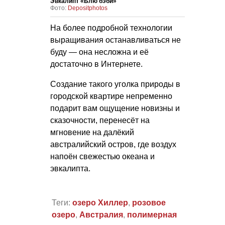
Эвкалипт «Блю бэби»
Фото:
Depositphotos
На более подробной технологии
выращивания останавливаться не
буду — она несложна и её
достаточно в Интернете.
Создание такого уголка природы в
городской квартире непременно
подарит вам ощущение новизны и
сказочности, перенесёт на
мгновение на далёкий
австралийский остров, где воздух
напоён свежестью океана и
эвкалипта.
Теги:
озеро Хиллер
,
розовое
озеро
,
Австралия
,
полимерная