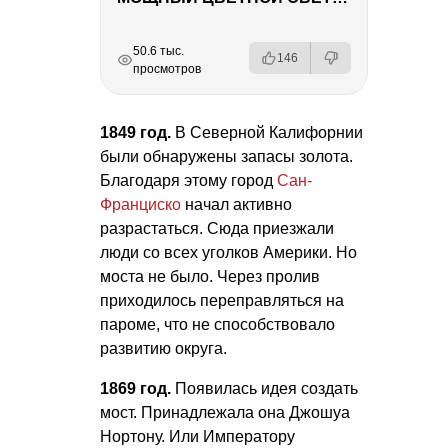
РЕКЛАМА
РЕКЛАМА
РЕКЛАМА
РЕКЛАМА
50.6 тыс.
146
просмотров
1849 год.
В Северной Калифорнии
были обнаружены запасы золота.
Благодаря этому город
Сан-
Франциско
начал активно
разрастаться. Сюда приезжали
люди со всех уголков Америки. Но
моста не было. Через пролив
приходилось переправляться на
пароме, что не способствовало
развитию округа.
1869 год.
Появилась идея создать
мост. Принадлежала она Джошуа
Нортону. Или Императору