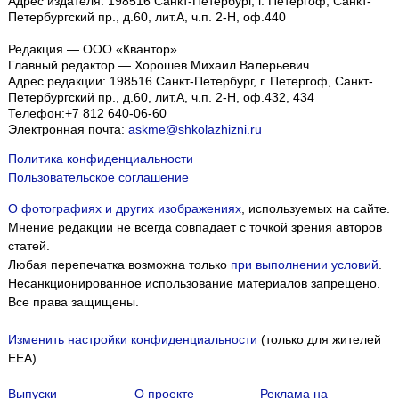
Адрес издателя: 198516 Санкт-Петербург, г. Петергоф, Санкт-
Петербургский пр., д.60, лит.А, ч.п. 2-Н, оф.440
Редакция — ООО «Квантор»
Главный редактор — Хорошев Михаил Валерьевич
Адрес редакции:
198516
Санкт-Петербург, г. Петергоф
,
Санкт-
Петербургский пр., д.60, лит.А, ч.п. 2-Н, оф.432, 434
Телефон:
+7 812 640-06-60
Электронная почта:
askme@shkolazhizni.ru
Политика конфиденциальности
Пользовательское соглашение
О фотографиях и других изображениях
, используемых на сайте.
Мнение редакции не всегда совпадает с точкой зрения авторов
статей.
Любая перепечатка возможна только
при выполнении условий
.
Несанкционированное использование материалов запрещено.
Все права защищены.
Изменить настройки конфиденциальности
(только для жителей
EEA)
Выпуски
О проекте
Реклама на