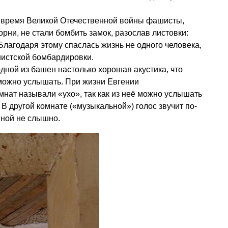
во время Великой Отечественной войны фашисты,
корни, не стали бомбить замок, разослав листовки:
Благодаря этому спаслась жизнь не одного человека,
шистской бомбардировки.
одной из башен настолько хорошая акустика, что
 можно услышать. При жизни Евгении
нат называли «ухо», так как из неё можно услышать
. В другой комнате («музыкальной») голос звучит по-
еной не слышно.