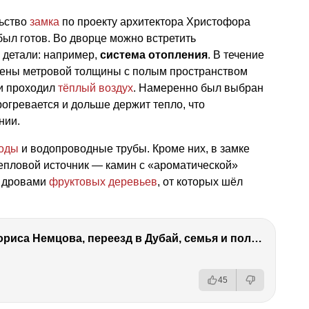
льство
замка
по проекту архитектора Христофора
был готов. Во дворце можно встретить
 детали: например,
система отопления
. В течение
стены метровой толщины с полым пространством
чи проходил
тёплый воздух
. Намеренно был выбран
прогревается и дольше держит тепло, что
нии.
оды
и водопроводные трубы. Кроме них, в замке
епловой источник — камин с «ароматической»
ь дровами
фруктовых деревьев
, от которых шёл
Антон Немцов — убийство Бориса Немцова, переезд в Дубай, семья и политика
45