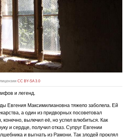
 лицензии
CC BY-SA 3.0
мифов и легенд.
ажды Евгения Максимилиановна тяжело заболела. Ей
екарства, а один из придворных посоветовал
, конечно, вылечил её, но успел влюбиться. Как
уку и сердце, получил отказ. Супруг Евгении
олшебника и выгнать из Рамони. Так злодей проклял