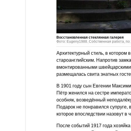
Восстановленная стеклянная галерея
Фото: Eugeny1988. Собственная работа, по
Архитектурный стиль, в котором 
староанглийским. Напротив замк
вмонтированными швейцарскими ч
размещалась свита знатных гостей
В 1901 году сын Евгении Максим
Пётр женился на сестре императ
особняк, возведённый неподалёк
Подарок не понравился супруге, 
которое впоследствии назовут в 
После событий 1917 года хозяйка