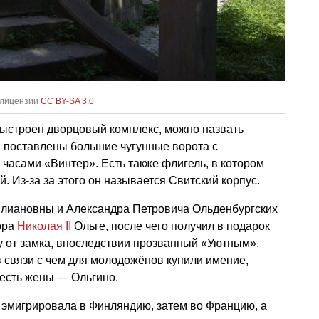
 лицензии
CC BY-SA 3.0
выстроен дворцовый комплекс, можно назвать
а поставлены большие чугунные ворота с
асами «Винтер». Есть также флигель, в котором
. Из-за за этого он называется Свитский корпус.
илиановны и Александра Петровича Ольденбургских
ора
Николая II
Ольге, после чего получил в подарок
у от замка, впоследствии прозванный «Уютным».
в связи с чем для молодожёнов купили имение,
честь жены — Ольгино.
 эмигрировала в Финляндию, затем во Францию, а