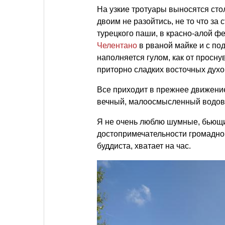
На узкие тротуары выносятся сто
двоим не разойтись, не то что за
турецкого паши, в красно-алой ф
Челентано
в рваной майке и с по
наполняется гулом, как от просн
приторно сладких восточных духо
Все приходит в прежнее движение, 
вечный, малоосмысленный водо
Я не очень люблю шумные, бьющи
достопримечательности громадног
буддиста, хватает на час.