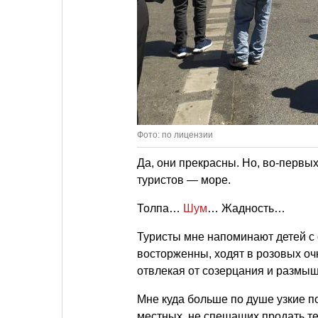
Фото: по лицензии
Да, они прекрасны. Но, во-первых
туристов — море.
Толпа…
Шум
… Жадность…
Туристы мне напоминают детей с 
восторженны, ходят в розовых очк
отвлекая от созерцания и размы
Мне куда больше по душе узкие п
местных, не спешащих продать те