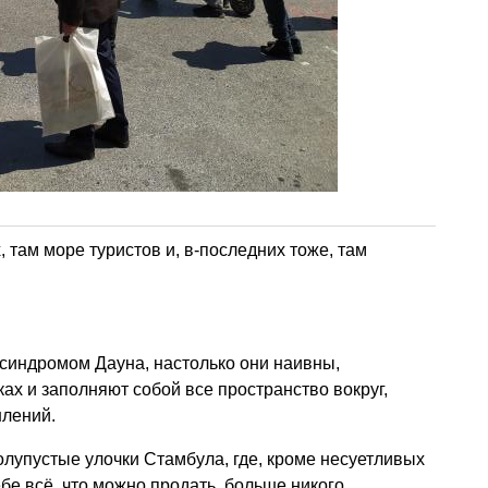
, там море туристов и, в-последних тоже, там
синдромом Дауна, настолько они наивны,
ах и заполняют собой все пространство вокруг,
шлений.
олупустые улочки Стамбула, где, кроме несуетливых
бе всё, что можно продать, больше никого.