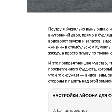
Поутру я буквально выныриваю из
внутренний двор, прямо в бурлящ
водоворот звуков и запахов, видо
«жизни» в стамбульском Кумкапы. И
жажду, а просто плыву по течению
И это препреятнейшее чувство, 
просветлённого буддиста, который
что его окружает — видов, еды, зв
стороны и парить над этой земно
НАСТРОЙКИ АЙФОНА ДЛЯ 
РЕКЛАМА
РЕКЛАМА
РЕКЛАМА
31.4 тыс. просмотров