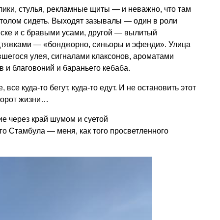
лики, стулья, рекламные щиты — и неважно, что там
 столом сидеть. Выходят зазывалы — один в роли
еске и с бравыми усами, другой — вылитый
дтяжками — «бонджорно, синьоры и эфенди». Улица
увшегося улея, сигналами клаксонов, ароматами
в и благовоний и бараньего кебаба.
все куда-то бегут, куда-то едут. И не остановить этот
ворот жизни…
е через край шумом и суетой
о Стамбула — меня, как того просветленного