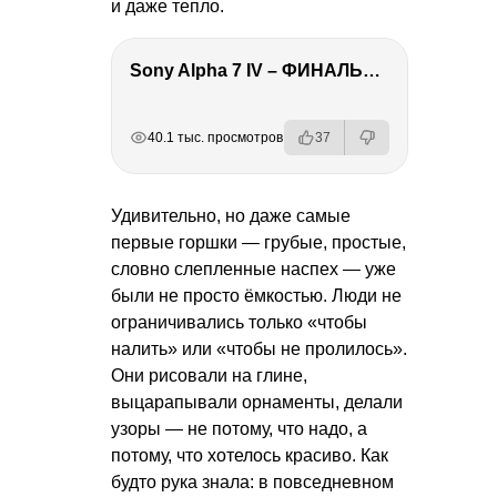
и даже тепло.
Sony Alpha 7 IV – ФИНАЛЬНЫЙ ОБЗОР
РЕКЛАМА
РЕКЛАМА
РЕКЛАМА
РЕКЛАМА
40.1 тыс. просмотров
37
Удивительно, но даже самые
первые горшки — грубые, простые,
словно слепленные наспех — уже
были не просто ёмкостью. Люди не
ограничивались только «чтобы
налить» или «чтобы не пролилось».
Они рисовали на глине,
выцарапывали орнаменты, делали
узоры — не потому, что надо, а
потому, что хотелось красиво. Как
будто рука знала: в повседневном