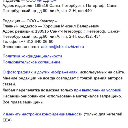
Издатель —
ООО «МЕДИО»
Адрес издателя: 198516 Санкт-Петербург, г. Петергоф, Санкт-
Петербургский пр., д.60, лит.А, ч.п. 2-Н, оф.440
Редакция — ООО «Квантор»
Главный редактор — Хорошев Михаил Валерьевич
Адрес редакции:
198516
Санкт-Петербург, г. Петергоф
,
Санкт-
Петербургский пр., д.60, лит.А, ч.п. 2-Н, оф.432, 434
Телефон:
+7 812 640-06-60
Электронная почта:
askme@shkolazhizni.ru
Политика конфиденциальности
Пользовательское соглашение
О фотографиях и других изображениях
, используемых на сайте.
Мнение редакции не всегда совпадает с точкой зрения авторов
статей.
Любая перепечатка возможна только
при выполнении условий
.
Несанкционированное использование материалов запрещено.
Все права защищены.
Изменить настройки конфиденциальности
(только для жителей
EEA)