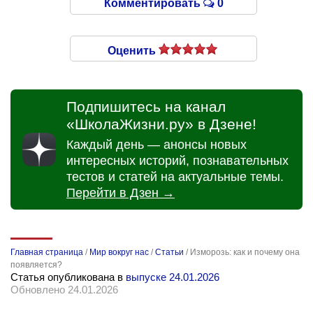
Комментировать
0
Оценить
Подпишитесь на канал
«ШколаЖизни.ру» в Дзене!
Каждый день — анонсы новых
интересных историй, познавательных
тестов и статей на актуальные темы.
Перейти в Дзен →
Главная страница
/
Мир вокруг нас
/
Статьи
/
Изморозь: как и почему она
появляется?
Статья опубликована в
выпуске 24.01.2026
Обновлено 24.01.2026