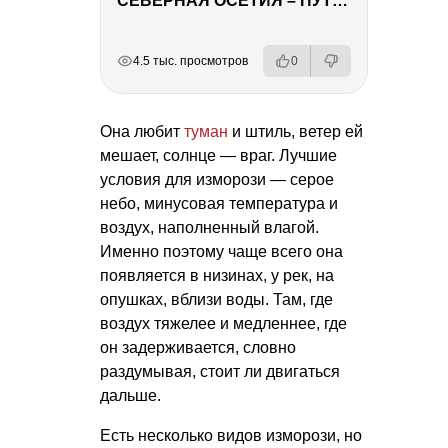
СЕВЕРНАЯ ОСЕТИЯ – ПУТЕШЕСТВИЕ НА КАВКАЗ часть 4
РЕКЛАМА
РЕКЛАМА
РЕКЛАМА
4.5 тыс. просмотров
0
Она любит
туман
и штиль, ветер ей
мешает, солнце — враг. Лучшие
условия для изморози — серое
небо, минусовая температура и
воздух, наполненный влагой.
Именно поэтому чаще всего она
появляется в низинах, у рек, на
опушках, вблизи воды. Там, где
воздух тяжелее и медленнее, где
он задерживается, словно
раздумывая, стоит ли двигаться
дальше.
Есть несколько видов изморози, но