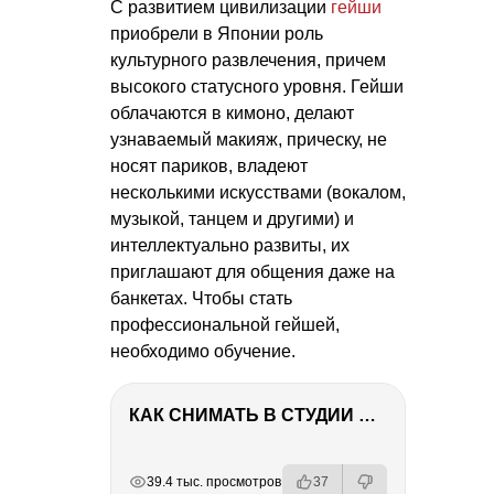
С развитием цивилизации
гейши
приобрели в Японии роль
культурного развлечения, причем
высокого статусного уровня. Гейши
облачаются в кимоно, делают
узнаваемый макияж, прическу, не
носят париков, владеют
несколькими искусствами (вокалом,
музыкой, танцем и другими) и
интеллектуально развиты, их
приглашают для общения даже на
банкетах. Чтобы стать
профессиональной гейшей,
необходимо обучение.
КАК СНИМАТЬ В СТУДИИ СО ВСПЫШКАМИ
РЕКЛАМА
РЕКЛАМА
РЕКЛАМА
РЕКЛАМА
39.4 тыс. просмотров
37