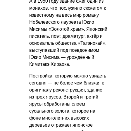
А в 1950 году здание сжег один из
монахов, что послужило сюжетом к
известному на весь мир роману
Нобелевского лауреата Юкио
Мисимы «Золотой храм». Японский
писатель, поэт, драматург, актёр и
основатель общества «Татэнокай»,
выступавший под псевдонимом
Юкио Мисима — урождённый
Кимитакэ Хираока.
Постройка, которую можно увидеть
сегодня — не более чем близкая к
оригиналу реконструкция, здание
из трех ярусов. Второй и третий
ярусы обработаны слоем
сусального золота, которое на
фоне многолетних высоких
деревьев отражает японское