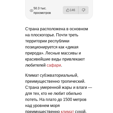
РЕКЛАМА
РЕКЛАМА
РЕКЛАМА
РЕКЛАМА
50.3 тыс.
146
просмотров
Страна расположена в основном
на плоскогорье. Почти треть
территории республики
позиционируется как «дикая
природа». Лесные массивы и
красивейшие виды привлекают
любителей
сафари
.
Климат субэкваториальный,
преимущественно тропический.
Страна умеренной жары и влаги —
для тех, кто не любит обильно
потеть. На плато до 1500 метров
над уровнем моря
преимущественно
климат
сухой,