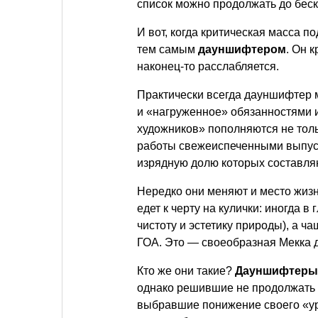
список можно продолжать до беск
И вот, когда критическая масса п
тем самым
дауншифтером
. Он 
наконец-то расслабляется.
Практически всегда дауншифтер 
и «нагруженное» обязанностями 
художников» пополняются не тол
работы свежеиспеченными выпус
изрядную долю которых составл
Нередко они меняют и место жиз
едет к черту на кулички: иногда 
чистоту и эстетику природы), а ч
ГОА. Это — своеобразная Мекка
Кто же они такие?
Дауншифтеры
однако решившие не продолжать к
выбравшие понижение своего «ур