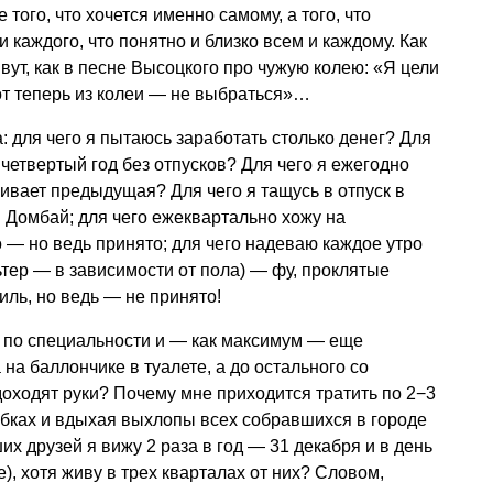
 того, что хочется именно самому, а того, что
 и каждого, что понятно и близко всем и каждому. Как
ивут, как в песне Высоцкого про чужую колею: «Я цели
от теперь из колеи — не выбраться»…
: для чего я пытаюсь заработать столько денег? Для
 четвертый год без отпусков? Для чего я ежегодно
ивает предыдущая? Для чего я тащусь в отпуск в
в Домбай; для чего ежеквартально хожу на
о — но ведь принято; для чего надеваю каждое утро
льтер — в зависимости от пола) — фу, проклятые
иль, но ведь — не принято!
у по специальности и — как максимум — еще
на баллончике в туалете, а до остального со
оходят руки? Почему мне приходится тратить по 2−3
робках и вдыхая выхлопы всех собравшихся в городе
х друзей я вижу 2 раза в год — 31 декабря и в день
, хотя живу в трех кварталах от них? Словом,