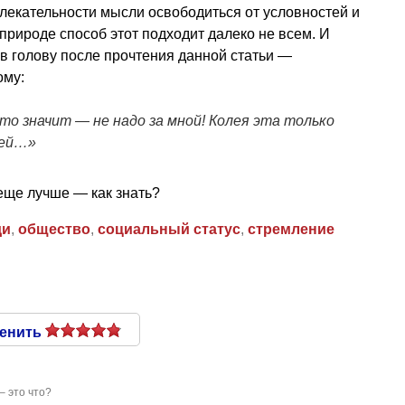
влекательности мысли освободиться от условностей и
природе способ этот подходит далеко не всем. И
в голову после прочтения данной статьи —
ому:
: это значит — не надо за мной! Колея эта только
еей…»
еще лучше — как знать?
ди
,
общество
,
социальный статус
,
стремление
енить
 это что?