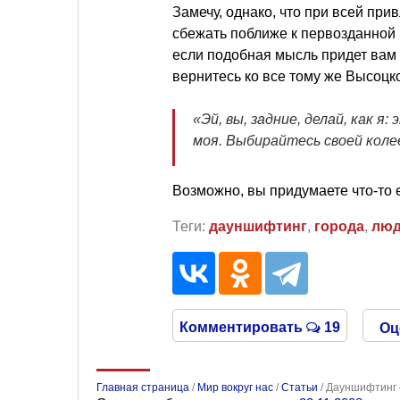
Замечу, однако, что при всей при
сбежать поближе к первозданной 
если подобная мысль придет вам 
вернитесь ко все тому же Высоцк
«Эй, вы, задние, делай, как я
моя. Выбирайтесь своей кол
Возможно, вы придумаете что-то 
Теги:
дауншифтинг
,
города
,
лю
Комментировать
19
Оц
Главная страница
/
Мир вокруг нас
/
Статьи
/
Дауншифтинг –