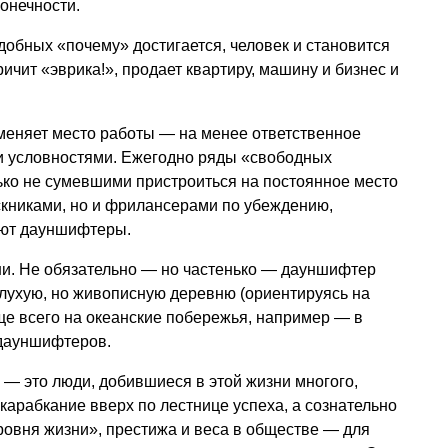
онечности.
одобных «почему» достигается, человек и становится
кричит «эврика!», продает квартиру, машину и бизнес и
меняет место работы — на менее ответственное
и условностями. Ежегодно ряды «свободных
ько не сумевшими пристроиться на постоянное место
книками, но и фрилансерами по убеждению,
яют дауншифтеры.
ни. Не обязательно — но частенько — дауншифтер
в глухую, но живописную деревню (ориентируясь на
аще всего на океанские побережья, например — в
 дауншифтеров.
— это люди, добившиеся в этой жизни многого,
арабкание вверх по лестнице успеха, а сознательно
овня жизни», престижа и веса в обществе — для