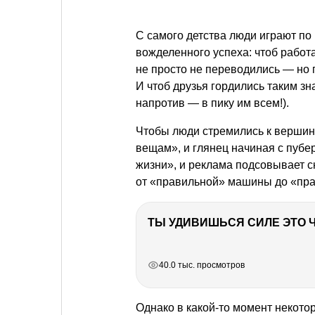
С самого детства люди играют по
вожделенного успеха: чтоб работ
не просто не переводились — но 
И чтоб друзья гордились таким з
напротив — в пику им всем!).
Чтобы люди стремились к вершина
вещам», и глянец начиная с пубе
жизни», и реклама подсовывает 
от «правильной» машины до «пр
РЕКЛАМА
РЕКЛАМА
РЕКЛАМА
РЕКЛАМА
40.0 тыс. просмотров
Однако в какой-то момент некото