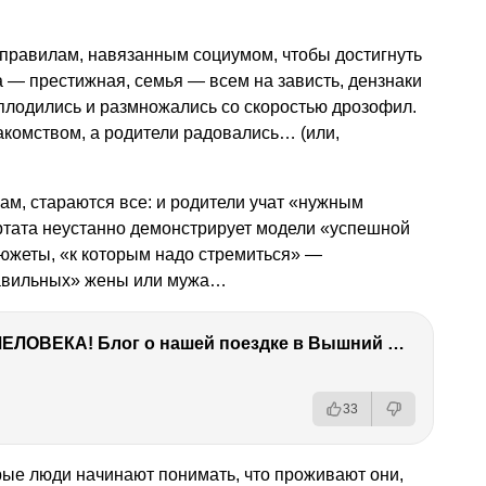
 правилам, навязанным социумом, чтобы достигнуть
а — престижная, семья — всем на зависть, дензнаки
плодились и размножались со скоростью дрозофил.
накомством, а родители радовались… (или,
м, стараются все: и родители учат «нужным
ртата неустанно демонстрирует модели «успешной
сюжеты, «к которым надо стремиться» —
авильных» жены или мужа…
ТЫ УДИВИШЬСЯ СИЛЕ ЭТО ЧЕЛОВЕКА! Блог о нашей поездке в Вышний Волочек
33
рые люди начинают понимать, что проживают они,