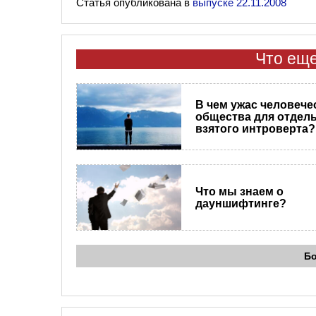
Статья опубликована в
выпуске 22.11.2008
Что еще
В чем ужас человече
общества для отдел
взятого интроверта?
Что мы знаем о
дауншифтинге?
Б