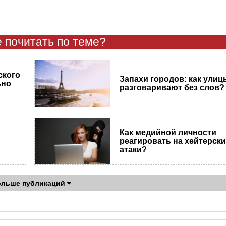
 почитать по теме?
ского
Запахи городов: как улиц
ьно
разговаривают без слов?
Как медийной личности
реагировать на хейтерск
атаки?
ольше публикаций