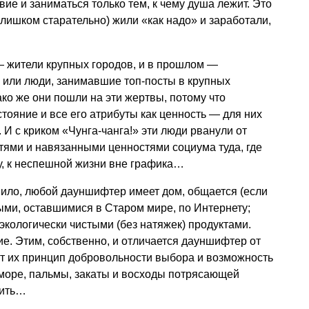
вие и заниматься только тем, к чему душа лежит. Это
слишком старательно) жили «как надо» и заработали,
 — жители крупных городов, и в прошлом —
 или люди, занимавшие топ-посты в крупных
ако же они пошли на эти жертвы, потому что
тояние и все его атрибуты как ценность — для них
И с криком «Чунга-чанга!» эти люди рванули от
тями и навязанными ценностями социума туда, где
у, к неспешной жизни вне графика…
вило, любой дауншифтер имеет дом, общается (если
ными, оставшимися в Старом мире, по Интернету;
экологически чистыми (без натяжек) продуктами.
ие. Этим, собственно, и отличается дауншифтер от
ит их принцип добровольности выбора и возможность
— море, пальмы, закаты и восходы потрясающей
шить…