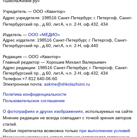
«ШколаЖизни.ру»
Учредитель — ООО «Квантор»
Адрес учредителя: 198516 Санкт-Петербург, г. Петергоф, Санкт-
Петербургский пр., д.60, лит.А, ч.п. 2-Н, оф.432, 434
Издатель —
ООО «МЕДИО»
Адрес издателя: 198516 Санкт-Петербург, г. Петергоф, Санкт-
Петербургский пр., д.60, лит.А, ч.п. 2-Н, оф.440
Редакция — ООО «Квантор»
Главный редактор — Хорошев Михаил Валерьевич
Адрес редакции:
198516
Санкт-Петербург, г. Петергоф
,
Санкт-
Петербургский пр., д.60, лит.А, ч.п. 2-Н, оф.432, 434
Телефон:
+7 812 640-06-60
Электронная почта:
askme@shkolazhizni.ru
Политика конфиденциальности
Пользовательское соглашение
О фотографиях и других изображениях
, используемых на сайте.
Мнение редакции не всегда совпадает с точкой зрения авторов
статей.
Любая перепечатка возможна только
при выполнении условий
.
Несанкционированное использование материалов запрещено.