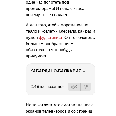
один час попотеть под
прожекторами! И пена с кваса
почему-то не спадает…
А для того, чтобы мороженое не
таяло и котлетки блестели, как раз и
нужен
фуд-стилист
! Он-то человек с
большим воображением,
обязательно что-нибудь
придумает…
КАБАРДИНО-БАЛКАРИЯ – ПУТЕШЕСТВИЕ НА КАВКАЗ часть 3
РЕКЛАМА
РЕКЛАМА
РЕКЛАМА
РЕКЛАМА
6.6 тыс. просмотров
0
Но та котлета, что смотрит на нас с
экранов телевизоров и со страниц