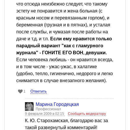
что отсюда неизбежно следует, что такому
эстету не понравится и жена больная (с
красным носом и перевязанным горлом), и
беременная (грузная и в пятнах), и усталая
после службы, и чумазая после работы на
даче и т.д. и т.п.
Если ему нравится только
парадный вариант "как с гламурного
журнала" - ГОНИТЕ ЕГО ВОН, девушки.
Если человека любишь - он нравится всегда,
и в том числе - ужас-ужас, в халатике
(удобно, тепло, гигиенично, недорого и легко
снимается в случае внезапного желания).
Ответить
1
Марина Городецкая
Профессионал
9 февраля 2009 в 02:15
Сообщить модератору
К. Ю. Старохамская, благодарю вас за
такой развернутый комментарий!