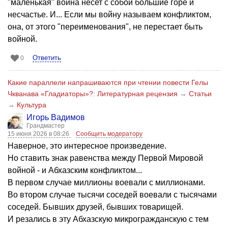
"маленькая" война несет с собой большие горе и
несчастье. И... Если мы войну называем конфликтом,
она, от этого "переименования", не перестает быть
войной.
Ответить
0
Какие параллели напрашиваются при чтении повести Гелы
Чкванава «Гладиаторы»?: Литературная рецензия
→
Статьи
→
Культура
Игорь Вадимов
Грандмастер
15 июня 2026 в 08:26
Сообщить модератору
Наверное, это интересное произведение.
Но ставить знак равенства между Первой Мировой
войной - и Абхазским конфликтом...
В первом случае миллионы воевали с миллионами.
Во втором случае тысячи соседей воевали с тысячами
соседей. Бывших друзей, бывших товарищей.
И резались в эту Абхазскую микрогражданскую с тем