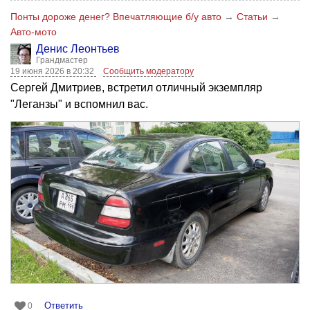
Понты дороже денег? Впечатляющие б/у авто
→
Статьи
→
Авто-мото
Денис Леонтьев
Грандмастер
19 июня 2026 в 20:32
Сообщить модератору
Сергей Дмитриев, встретил отличный экземпляр
"Леганзы" и вспомнил вас.
Ответить
0