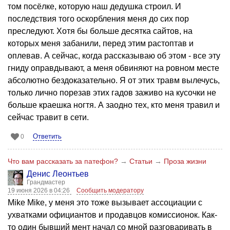
том посёлке, которую наш дедушка строил. И
последствия того оскорбления меня до сих пор
преследуют. Хотя бы больше десятка сайтов, на
которых меня забанили, перед этим растоптав и
оплевав. А сейчас, когда рассказываю об этом - все эту
гниду оправдывают, а меня обвиняют на ровном месте
абсолютно бездоказательно. Я от этих травм вылечусь,
только лично порезав этих гадов заживо на кусочки не
больше краешка ногтя. А заодно тех, кто меня травил и
сейчас травит в сети.
Ответить
0
Что вам рассказать за патефон?
→
Статьи
→
Проза жизни
Денис Леонтьев
Грандмастер
19 июня 2026 в 04:26
Сообщить модератору
Mike Mike, у меня это тоже вызывает ассоциации с
ухватками официантов и продавцов комиссионок. Как-
то один бывший мент начал со мной разговаривать в