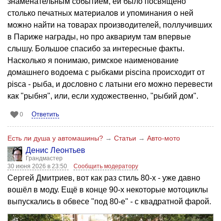
знаменательным событием, ей было посвящено
столько печатных материалов и упоминания о ней
можно найти на товарах производителей, поллучивших
в Париже награды, но про аквариум там впервые
слышу. Большое спасибо за интересные факты.
Насколько я понимаю, римское наименование
домашнего водоема с рыбками piscina происходит от
pisca - рыба, и дословно с латыни его можно перевести
как "рыбня", или, если художественно, "рыбий дом".
Ответить
0
Есть ли душа у автомашины?
→
Статьи
→
Авто-мото
Денис Леонтьев
Грандмастер
30 июня 2026 в 23:50
Сообщить модератору
Сергей Дмитриев, вот как раз стиль 80-х - уже давно
вошёл в моду. Ещё в конце 90-х некоторые мотоциклы
выпускались в обвесе "под 80-е" - с квадратной фарой.