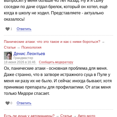
выпросил у меня больше 40 лет назад. Ну и я сыну
соседки по даче отдал брелок, который он хотел, ещё
когда в школу не ходил. Представляете - актуально
оказалось!
Ответить
1
Панические атаки: что это такое и как с ними бороться?
→
Статьи
→
Психология
Денис Леонтьев
Грандмастер
18 июня 2026 в 16:46
Сообщить модератору
Ох, панические атаки - основная проблема для меня.
Даже странно, что в затворе истражного суца в Пуле у
меня ни разу их не было. И сейчас иногда бывают, хотя
принимаю препараты для профилактики. От атак меня
только Мидори спасает.
Ответить
0
Есть ли душа у автомашины?
→
Статьи
→
Авто-мото