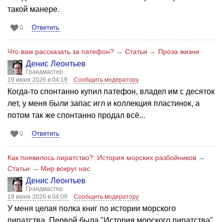
такой манере.
Ответить
0
Что вам рассказать за патефон?
→
Статьи
→
Проза жизни
Денис Леонтьев
Грандмастер
19 июня 2026 в 04:19
Сообщить модератору
Когда-то спонтанно купил патефон, владел им с десяток
лет, у меня были запас игл и коллекция пластинок, а
потом так же спонтанно продал всё...
Ответить
0
Как появилось пиратство?: История морских разбойников
→
Статьи
→
Мир вокруг нас
Денис Леонтьев
Грандмастер
19 июня 2026 в 04:09
Сообщить модератору
У меня целая полка книг по истории морского
пиратства. Первой была "История морского пиратства"