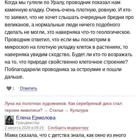
Когда мы гуляли по Уралу, проводник показал нам
каменную кладку. Очень-очень плотную, ровную. И кто-
то заявил, что не хочет слышать очередные бредни про
великанов, а нормальные люди ничего подобного
сделать не могли, это наверняка что-то геологическое.
Проводник ответил, что если мы посмотрим в
микроскоп на плотную укладку клеток в растениях, то
наверняка увидим сходство. Будет ли кто-то возражать
на то, что природе свойственно клеточное строение?
Поблагодарили проводника за остроумие и пошли
дальше.
Ответить
1
Луна на полотнах художников. Как серебряный диск стал
героем живописи?
→
Статьи
→
Культура
Елена Ермолова
Грандмастер
2 августа 2026 в 09:24
Сообщить модератору
Мама сказала, что с детства знала, как окно из иного