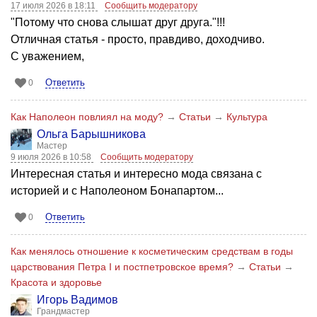
17 июля 2026 в 18:11
Сообщить модератору
"Потому что снова слышат друг друга."!!!
Отличная статья - просто, правдиво, доходчиво.
С уважением,
Ответить
0
Как Наполеон повлиял на моду?
→
Статьи
→
Культура
Ольга Барышникова
Мастер
9 июля 2026 в 10:58
Сообщить модератору
Интересная статья и интересно мода связана с
историей и с Наполеоном Бонапартом...
Ответить
0
Как менялось отношение к косметическим средствам в годы
царствования Петра I и постпетровское время?
→
Статьи
→
Красота и здоровье
Игорь Вадимов
Грандмастер