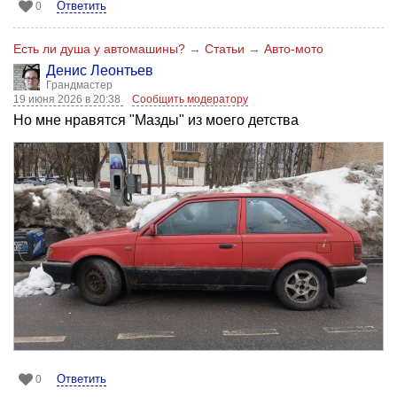
Ответить
0
Есть ли душа у автомашины?
→
Статьи
→
Авто-мото
Денис Леонтьев
Грандмастер
19 июня 2026 в 20:38
Сообщить модератору
Но мне нравятся "Мазды" из моего детства
Ответить
0