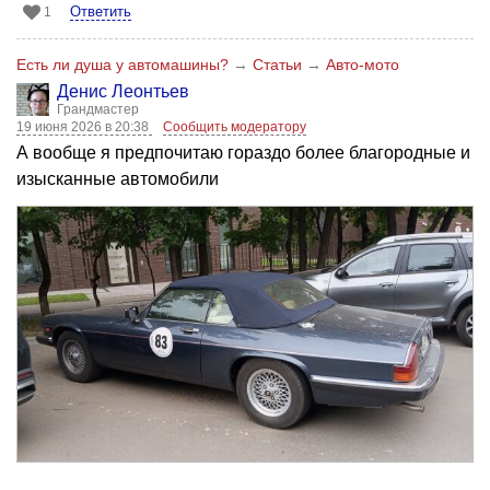
Ответить
1
Есть ли душа у автомашины?
→
Статьи
→
Авто-мото
Денис Леонтьев
Грандмастер
19 июня 2026 в 20:38
Сообщить модератору
А вообще я предпочитаю гораздо более благородные и
изысканные автомобили