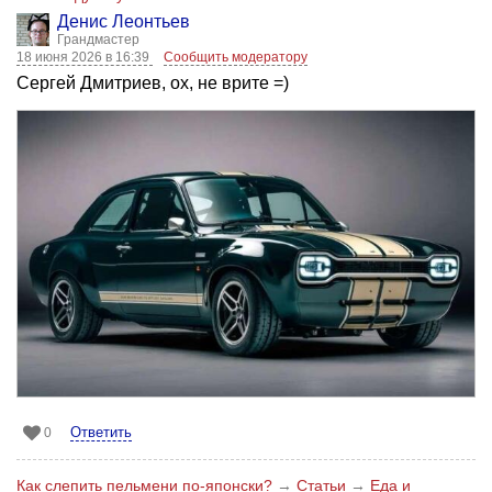
Денис Леонтьев
Грандмастер
18 июня 2026 в 16:39
Сообщить модератору
Сергей Дмитриев, ох, не врите =)
Ответить
0
Как слепить пельмени по-японски?
→
Статьи
→
Еда и