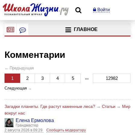
Войти
ГЛАВНОЕ
Комментарии
← Предыдущая
...
1
2
3
4
5
12982
Следующая
→
Загадки планеты. Где растут каменные леса?
→
Статьи
→
Мир
вокруг нас
Елена Ермолова
Грандмастер
2 августа 2026 в 09:29
Сообщить модератору