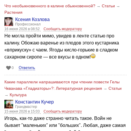
Что необыкновенного в калине обыкновенной?
→
Статьи
→
Растения
Ксения Козлова
Профессионал
16 июня 2026 в 08:52
Сообщить модератору
Не могла пройти мимо, увидев в ленте статью про
калину. Обожаю варенье из плодов этого кустарника
«вприкуску» с чаем. Ягоды кисло-горькие в сладком
сахарном сиропе — все вкусы в одном!
Ответить
0
Какие параллели напрашиваются при чтении повести Гелы
Чкванава «Гладиаторы»?: Литературная рецензия
→
Статьи
→
Культура
Константин Кучер
Грандмастер
15 июня 2026 в 15:03
Сообщить модератору
Игорь, как-то даже странно читать такое. Войн не
бывает "маленьких" или "больших". Любая, даже самая