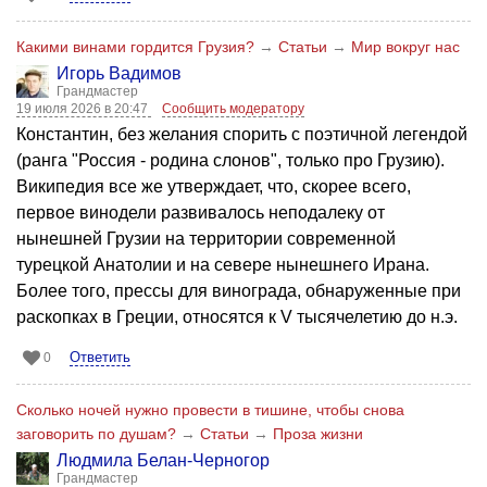
Какими винами гордится Грузия?
→
Статьи
→
Мир вокруг нас
Игорь Вадимов
Грандмастер
19 июля 2026 в 20:47
Сообщить модератору
Константин, без желания спорить с поэтичной легендой
(ранга "Россия - родина слонов", только про Грузию).
Википедия все же утверждает, что, скорее всего,
первое винодели развивалось неподалеку от
нынешней Грузии на территории современной
турецкой Анатолии и на севере нынешнего Ирана.
Более того, прессы для винограда, обнаруженные при
раскопках в Греции, относятся к V тысячелетию до н.э.
Ответить
0
Сколько ночей нужно провести в тишине, чтобы снова
заговорить по душам?
→
Статьи
→
Проза жизни
Людмила Белан-Черногор
Грандмастер