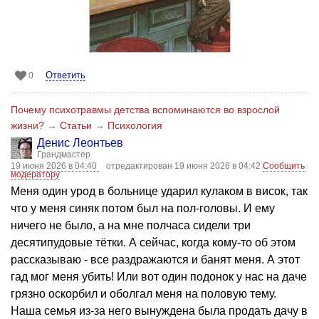
Ответить
0
Почему психотравмы детства вспоминаются во взрослой
жизни?
→
Статьи
→
Психология
Денис Леонтьев
Грандмастер
19 июня 2026 в 04:40
отредактирован 19 июня 2026 в 04:42
Сообщить
модератору
Меня один урод в больнице ударил кулаком в висок, так
что у меня синяк потом был на пол-головы. И ему
ничего не было, а на мне полчаса сидели три
десятипудовые тётки. А сейчас, когда кому-то об этом
рассказываю - все раздражаются и банят меня. А этот
гад мог меня убить! Или вот один подонок у нас на даче
грязно оскорбил и оболгал меня на половую тему.
Наша семья из-за него вынуждена была продать дачу в