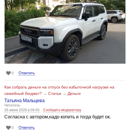
Ответить
0
Как собрать деньги на отпуск без избыточной нагрузки на
семейный бюджет?
→
Статьи
→
Деньги
Татьяна Мальцева
Читатель
26 июня 2026 в 09:40
Сообщить модератору
Согласна с автором,надо копить и тогда будет ок.
Ответить
0