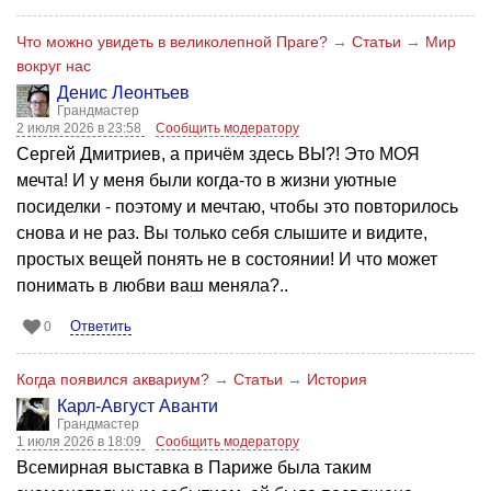
Что можно увидеть в великолепной Праге?
→
Статьи
→
Мир
вокруг нас
Денис Леонтьев
Грандмастер
2 июля 2026 в 23:58
Сообщить модератору
Сергей Дмитриев, а причём здесь ВЫ?! Это МОЯ
мечта! И у меня были когда-то в жизни уютные
посиделки - поэтому и мечтаю, чтобы это повторилось
снова и не раз. Вы только себя слышите и видите,
простых вещей понять не в состоянии! И что может
понимать в любви ваш меняла?..
Ответить
0
Когда появился аквариум?
→
Статьи
→
История
Карл-Август Аванти
Грандмастер
1 июля 2026 в 18:09
Сообщить модератору
Всемирная выставка в Париже была таким