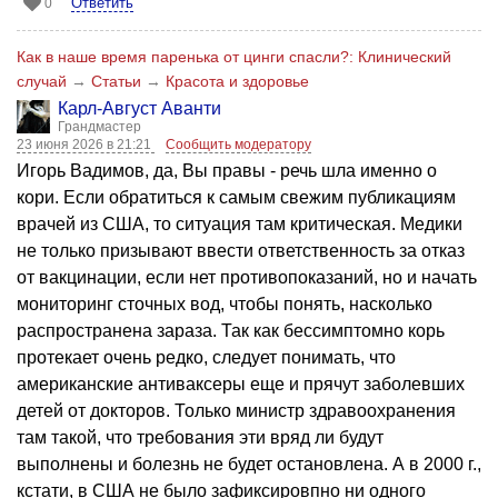
Ответить
0
Как в наше время паренька от цинги спасли?: Клинический
случай
→
Статьи
→
Красота и здоровье
Карл-Август Аванти
Грандмастер
23 июня 2026 в 21:21
Сообщить модератору
Игорь Вадимов, да, Вы правы - речь шла именно о
кори. Если обратиться к самым свежим публикациям
врачей из США, то ситуация там критическая. Медики
не только призывают ввести ответственность за отказ
от вакцинации, если нет противопоказаний, но и начать
мониторинг сточных вод, чтобы понять, насколько
распространена зараза. Так как бессимптомно корь
протекает очень редко, следует понимать, что
американские антиваксеры еще и прячут заболевших
детей от докторов. Только министр здравоохранения
там такой, что требования эти вряд ли будут
выполнены и болезнь не будет остановлена. А в 2000 г.,
кстати, в США не было зафиксировпно ни одного