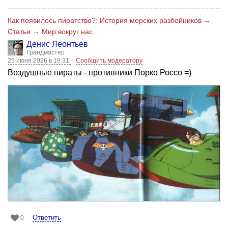
Как появилось пиратство?: История морских разбойников
→
Статьи
→
Мир вокруг нас
Денис Леонтьев
Грандмастер
25 июня 2026 в 19:31
Сообщить модератору
Воздушные пираты - противники Порко Россо =)
Ответить
0