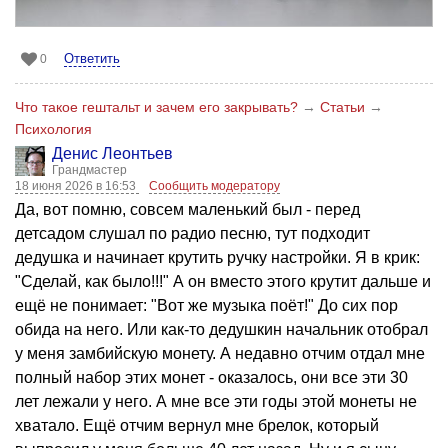
Ответить
0
Что такое гештальт и зачем его закрывать?
→
Статьи
→
Психология
Денис Леонтьев
Грандмастер
18 июня 2026 в 16:53
Сообщить модератору
Да, вот помню, совсем маленький был - перед
детсадом слушал по радио песню, тут подходит
дедушка и начинает крутить ручку настройки. Я в крик:
"Сделай, как было!!!" А он вместо этого крутит дальше и
ещё не понимает: "Вот же музыка поёт!" До сих пор
обида на него. Или как-то дедушкин начальник отобрал
у меня замбийскую монету. А недавно отчим отдал мне
полный набор этих монет - оказалось, они все эти 30
лет лежали у него. А мне все эти годы этой монеты не
хватало. Ещё отчим вернул мне брелок, который