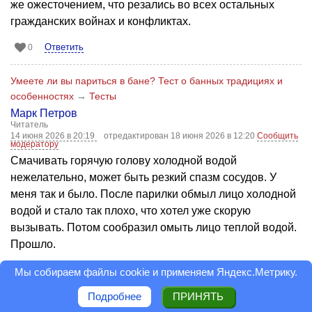
же ожесточением, что резались во всех остальных
гражданских войнах и конфликтах.
Ответить
0
Умеете ли вы париться в бане? Тест о банных традициях и
особенностях
→
Тесты
Марк Петров
Читатель
14 июня 2026 в 20:19
отредактирован 18 июня 2026 в 12:20
Сообщить
модератору
Смачивать горячую голову холодной водой
нежелательно, может быть резкий спазм сосудов. У
меня так и было. После парилки обмыл лицо холодной
водой и стало так плохо, что хотел уже скорую
вызывать. Потом сообразил омыть лицо теплой водой.
Прошло.
Ответить
0
Мы собираем файлы cookie и применяем
Яндекс.Метрику
.
Подробнее
ПРИНЯТЬ
Как моются в бане разные народы?
→
Статьи
→
Красота и