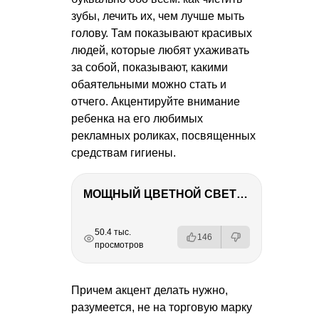
зубы, лечить их, чем лучше мыть
голову. Там показывают красивых
людей, которые любят ухаживать
за собой, показывают, какими
обаятельными можно стать и
отчего. Акцентируйте внимание
ребенка на его любимых
рекламных роликах, посвященных
средствам гигиены.
МОЩНЫЙ ЦВЕТНОЙ СВЕТ – NANLITE FC-500C
РЕКЛАМА
РЕКЛАМА
РЕКЛАМА
РЕКЛАМА
РЕКЛАМА
50.4 тыс.
146
просмотров
Причем акцент делать нужно,
разумеется, не на торговую марку