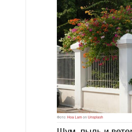
Фото:
Hoa Lam
on
Unsplash
Шум, пыль и вете