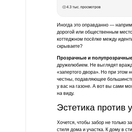
РЕКЛАМА
РЕКЛАМА
РЕКЛАМА
РЕКЛАМА
РЕКЛАМА
4.3 тыс. просмотров
Иногда это оправданно — наприме
дорогой или общественным местом
коттеджном посёлке между иденти
скрываете?
Прозрачные и полупрозрачны
дружелюбием. Не выглядят вражд
«запертого двора». Но при этом н
честны, подавляющее большинств
у вас на газоне. А вот вы сами м
на виду.
Эстетика против 
Хочется, чтобы забор не только з
стиля дома и участка. К дому в с