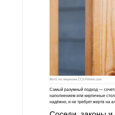
Фото: по лицензии CC0 Pxhere.com
Самый разумный подход — сочета
наполнением или кирпичные столб
надёжно, и не требует жертв на а
Соседи, законы и