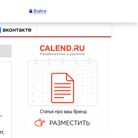
Войти
—
т,