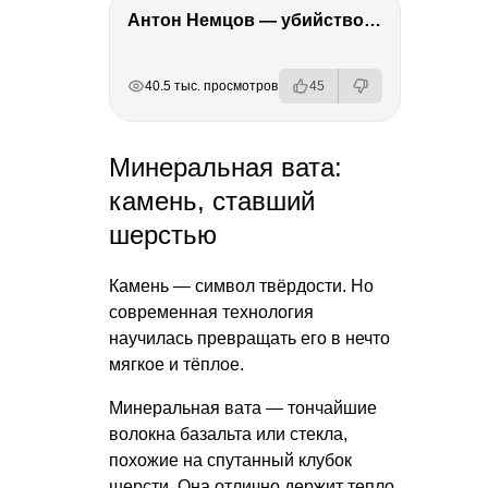
Антон Немцов — убийство Бориса Немцова, переезд в Дубай, семья и политика
РЕКЛАМА
РЕКЛАМА
РЕКЛАМА
40.5 тыс. просмотров
45
Минеральная вата:
камень, ставший
шерстью
Камень — символ твёрдости. Но
современная технология
научилась превращать его в нечто
мягкое и тёплое.
Минеральная вата — тончайшие
волокна базальта или стекла,
похожие на спутанный клубок
шерсти. Она отлично держит тепло,