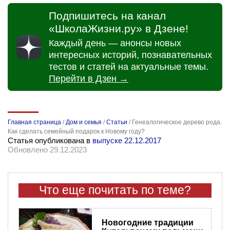
Подпишитесь на канал
«ШколаЖизни.ру» в Дзене!
Каждый день — анонсы новых
интересных историй, познавательных
тестов и статей на актуальные темы.
Перейти в Дзен →
Главная страница
/
Дом и семья
/
Статьи
/
Генеалогическое дерево рода.
Как сделать семейный подарок к Новому году?
Статья опубликована в
выпуске 22.12.2017
Обновлено 29.12.2023
Что еще почитать по теме?
Новогодние традиции