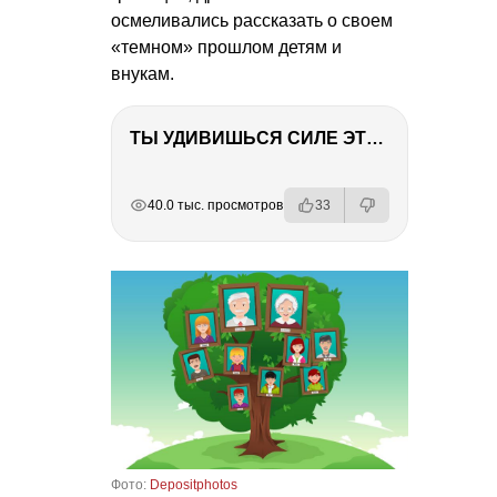
осмеливались рассказать о своем
«темном» прошлом детям и
внукам.
ТЫ УДИВИШЬСЯ СИЛЕ ЭТО ЧЕЛОВЕКА! Блог о нашей поездке в Вышний Волочек
РЕКЛАМА
РЕКЛАМА
РЕКЛАМА
РЕКЛАМА
40.0 тыс. просмотров
33
Фото:
Depositphotos