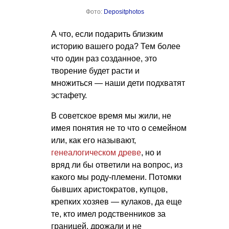
Фото:
Depositphotos
А что, если подарить близким
историю вашего рода? Тем более
что один раз созданное, это
творение будет расти и
множиться — наши дети подхватят
эстафету.
В советское время мы жили, не
имея понятия не то что о семейном
или, как его называют,
генеалогическом древе
, но и
вряд ли бы ответили на вопрос, из
какого мы роду-племени. Потомки
бывших аристократов, купцов,
крепких хозяев — кулаков, да еще
те, кто имел родственников за
границей, дрожали и не